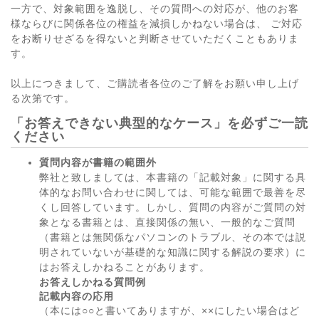
一方で、対象範囲を逸脱し、その質問への対応が、他のお客
様ならびに関係各位の権益を減損しかねない場合は、 ご対応
をお断りせざるを得ないと判断させていただくこともありま
す。
以上につきまして、ご購読者各位のご了解をお願い申し上げ
る次第です。
「お答えできない典型的なケース」を必ずご一読
ください
質問内容が書籍の範囲外
弊社と致しましては、本書籍の「記載対象」に関する具
体的なお問い合わせに関しては、可能な範囲で最善を尽
くし回答しています。しかし、質問の内容がご質問の対
象となる書籍とは、直接関係の無い、一般的なご質問
（書籍とは無関係なパソコンのトラブル、その本では説
明されていないが基礎的な知識に関する解説の要求）に
はお答えしかねることがあります。
お答えしかねる質問例
記載内容の応用
（本には○○と書いてありますが、××にしたい場合はど