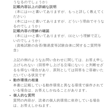
うなるのでしょうか）
記載内容以上の詳細な説明
（本には○○と書いてありますが、もっと詳しく教えてく
ださい）
（本には○○と書いてありますが、どういう理由でそうな
るのでしょうか）
記載内容の理解の確認
（本には○○と書いてありますが、□□という理解で正し
いのでしょうか）
（資格試験の合否/難易度等試験自体に関するご質問等
含）
上記の例のようなお問い合わせに関しては、お答え申し
上げられない（回答申し上げる立場にない）と判断せざ
るを得ない場合があり、原則としては回答をご容赦いた
だいている状況です
動作環境の相違
本書に記載している動作環境と異なる環境で操作されて
いる場合は、お答えしかねることがあります。
個人的な質問
質問の内容が、読者の個人的環境に依存している場合
は、お答えしかねます。