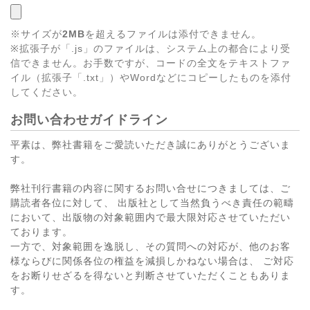
※サイズが
2MB
を超えるファイルは添付できません。
※拡張子が「.js」のファイルは、システム上の都合により受
信できません。お手数ですが、コードの全文をテキストファ
イル（拡張子「.txt」）やWordなどにコピーしたものを添付
してください。
お問い合わせガイドライン
平素は、弊社書籍をご愛読いただき誠にありがとうございま
す。
弊社刊行書籍の内容に関するお問い合せにつきましては、ご
購読者各位に対して、 出版社として当然負うべき責任の範疇
において、出版物の対象範囲内で最大限対応させていただい
ております。
一方で、対象範囲を逸脱し、その質問への対応が、他のお客
様ならびに関係各位の権益を減損しかねない場合は、 ご対応
をお断りせざるを得ないと判断させていただくこともありま
す。