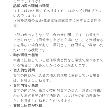
るのでしょうか）
記載内容の理解の確認
（本には○○と書いてありますが、□□という理解で正し
いのでしょうか）
（資格試験の合否/難易度等試験自体に関するご質問等
含）
上記の例のようなお問い合わせに関しては、お答え申し
上げられない（回答申し上げる立場にない）と判断せざ
るを得ない場合があり、原則としては回答をご容赦いた
だいている状況です
動作環境の相違
本書に記載している動作環境と異なる環境で操作されて
いる場合は、お答えしかねることがあります。
個人的な質問
質問の内容が、読者の個人的環境に依存している場合
は、お答えしかねます。
質問内容が高度
質問の内容が、高度な技術的質問の場合、調査に時間が
かかり過ぎる等の時間的制約、およびその他の理由か
ら、お答えしかねることがあります。
書籍に回答が記載