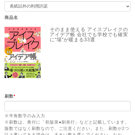
商品名
そのまま使える アイスブレイクの
アイデア帳 会社でも学校でも確実
に“場”が暖まる33選
刷数
*
※半角数字のみ入力
※刷数は、奥付に「初版第●刷発行」などと記載しています。
版数ではなく刷数なので、ご注意ください。また、刷数が2つ
以上書いてある場合は、大きい数を選んでください。なお、