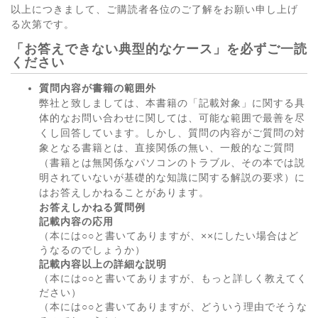
以上につきまして、ご購読者各位のご了解をお願い申し上げ
る次第です。
「お答えできない典型的なケース」を必ずご一読
ください
質問内容が書籍の範囲外
弊社と致しましては、本書籍の「記載対象」に関する具
体的なお問い合わせに関しては、可能な範囲で最善を尽
くし回答しています。しかし、質問の内容がご質問の対
象となる書籍とは、直接関係の無い、一般的なご質問
（書籍とは無関係なパソコンのトラブル、その本では説
明されていないが基礎的な知識に関する解説の要求）に
はお答えしかねることがあります。
お答えしかねる質問例
記載内容の応用
（本には○○と書いてありますが、××にしたい場合はど
うなるのでしょうか）
記載内容以上の詳細な説明
（本には○○と書いてありますが、もっと詳しく教えてく
ださい）
（本には○○と書いてありますが、どういう理由でそうな