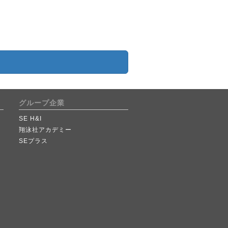
グループ企業
SE H&I
翔泳社アカデミー
SEプラス