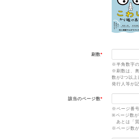
刷数
*
※半角数字
※刷数は、
数が2つ以
発行人等が
該当のページ数
*
※ページ番
※ページ数
あとは「質
※ページ数