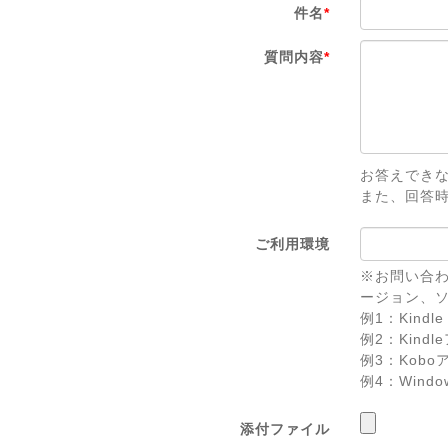
件名
*
質問内容
*
お答えでき
また、回答
ご利用環境
※お問い合わ
ージョン、
例1：Kindle 
例2：Kindl
例3：Koboアプ
例4：Windows 
添付ファイル