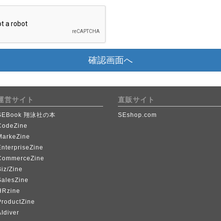
確認画面へ
運営サイト
直販サイト
SEBook 翔泳社の本
SEshop.com
CodeZine
MarkeZine
EnterpriseZine
CommerceZine
iz/Zine
SalesZine
HRzine
ProductZine
Idiver