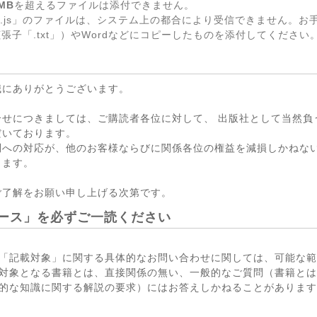
MB
を超えるファイルは添付できません。
.js」のファイルは、システム上の都合により受信できません。お
張子「.txt」）やWordなどにコピーしたものを添付してください
誠にありがとうございます。
合せにつきましては、ご購読者各位に対して、 出版社として当然負
だいております。
問への対応が、他のお客様ならびに関係各位の権益を減損しかねない
ります。
ご了解をお願い申し上げる次第です。
ース」を必ずご一読ください
「記載対象」に関する具体的なお問い合わせに関しては、可能な範
対象となる書籍とは、直接関係の無い、一般的なご質問（書籍とは
的な知識に関する解説の要求）にはお答えしかねることがあります