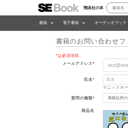
翔泳社の本
書籍
電子書籍
オーディオブック
書籍のお問い合わせフ
*は必須項目。
メールアドレス
*
氏名
*
※ニックネ
質問の種類
*
商品名