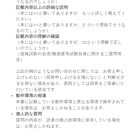
うなるのでしょうか）
記載内容以上の詳細な説明
（本には○○と書いてありますが、もっと詳しく教えてく
ださい）
（本には○○と書いてありますが、どういう理由でそうな
るのでしょうか）
記載内容の理解の確認
（本には○○と書いてありますが、□□という理解で正し
いのでしょうか）
（資格試験の合否/難易度等試験自体に関するご質問等
含）
上記の例のようなお問い合わせに関しては、お答え申し
上げられない（回答申し上げる立場にない）と判断せざ
るを得ない場合があり、原則としては回答をご容赦いた
だいている状況です
動作環境の相違
本書に記載している動作環境と異なる環境で操作されて
いる場合は、お答えしかねることがあります。
個人的な質問
質問の内容が、読者の個人的環境に依存している場合
は、お答えしかねます。