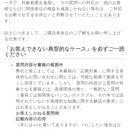
一方で、対象範囲を逸脱し、その質問への対応が、他のお客
様ならびに関係各位の権益を減損しかねない場合は、 ご対応
をお断りせざるを得ないと判断させていただくこともありま
す。
以上につきまして、ご購読者各位のご了解をお願い申し上げ
る次第です。
「お答えできない典型的なケース」を必ずご一読
ください
質問内容が書籍の範囲外
弊社と致しましては、本書籍の「記載対象」に関する具
体的なお問い合わせに関しては、可能な範囲で最善を尽
くし回答しています。しかし、質問の内容がご質問の対
象となる書籍とは、直接関係の無い、一般的なご質問
（書籍とは無関係なパソコンのトラブル、その本では説
明されていないが基礎的な知識に関する解説の要求）に
はお答えしかねることがあります。
お答えしかねる質問例
記載内容の応用
（本には○○と書いてありますが、××にしたい場合はど