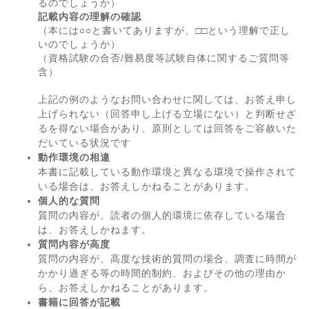
るのでしょうか）
記載内容の理解の確認
（本には○○と書いてありますが、□□という理解で正し
いのでしょうか）
（資格試験の合否/難易度等試験自体に関するご質問等
含）
上記の例のようなお問い合わせに関しては、お答え申し
上げられない（回答申し上げる立場にない）と判断せざ
るを得ない場合があり、原則としては回答をご容赦いた
だいている状況です
動作環境の相違
本書に記載している動作環境と異なる環境で操作されて
いる場合は、お答えしかねることがあります。
個人的な質問
質問の内容が、読者の個人的環境に依存している場合
は、お答えしかねます。
質問内容が高度
質問の内容が、高度な技術的質問の場合、調査に時間が
かかり過ぎる等の時間的制約、およびその他の理由か
ら、お答えしかねることがあります。
書籍に回答が記載