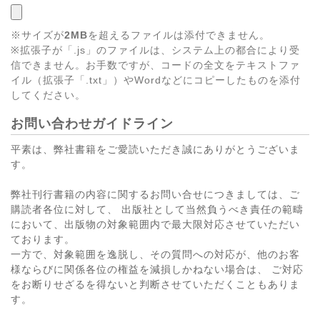
※サイズが
2MB
を超えるファイルは添付できません。
※拡張子が「.js」のファイルは、システム上の都合により受
信できません。お手数ですが、コードの全文をテキストファ
イル（拡張子「.txt」）やWordなどにコピーしたものを添付
してください。
お問い合わせガイドライン
平素は、弊社書籍をご愛読いただき誠にありがとうございま
す。
弊社刊行書籍の内容に関するお問い合せにつきましては、ご
購読者各位に対して、 出版社として当然負うべき責任の範疇
において、出版物の対象範囲内で最大限対応させていただい
ております。
一方で、対象範囲を逸脱し、その質問への対応が、他のお客
様ならびに関係各位の権益を減損しかねない場合は、 ご対応
をお断りせざるを得ないと判断させていただくこともありま
す。