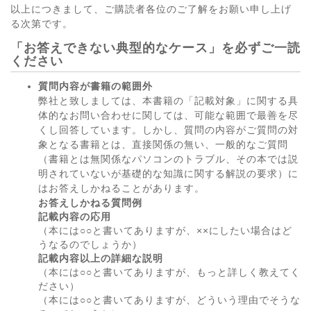
以上につきまして、ご購読者各位のご了解をお願い申し上げ
る次第です。
「お答えできない典型的なケース」を必ずご一読
ください
質問内容が書籍の範囲外
弊社と致しましては、本書籍の「記載対象」に関する具
体的なお問い合わせに関しては、可能な範囲で最善を尽
くし回答しています。しかし、質問の内容がご質問の対
象となる書籍とは、直接関係の無い、一般的なご質問
（書籍とは無関係なパソコンのトラブル、その本では説
明されていないが基礎的な知識に関する解説の要求）に
はお答えしかねることがあります。
お答えしかねる質問例
記載内容の応用
（本には○○と書いてありますが、××にしたい場合はど
うなるのでしょうか）
記載内容以上の詳細な説明
（本には○○と書いてありますが、もっと詳しく教えてく
ださい）
（本には○○と書いてありますが、どういう理由でそうな