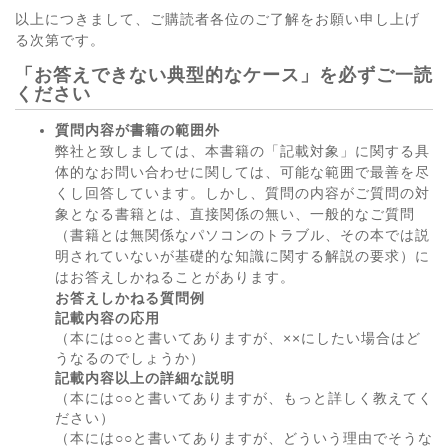
以上につきまして、ご購読者各位のご了解をお願い申し上げ
る次第です。
「お答えできない典型的なケース」を必ずご一読
ください
質問内容が書籍の範囲外
弊社と致しましては、本書籍の「記載対象」に関する具
体的なお問い合わせに関しては、可能な範囲で最善を尽
くし回答しています。しかし、質問の内容がご質問の対
象となる書籍とは、直接関係の無い、一般的なご質問
（書籍とは無関係なパソコンのトラブル、その本では説
明されていないが基礎的な知識に関する解説の要求）に
はお答えしかねることがあります。
お答えしかねる質問例
記載内容の応用
（本には○○と書いてありますが、××にしたい場合はど
うなるのでしょうか）
記載内容以上の詳細な説明
（本には○○と書いてありますが、もっと詳しく教えてく
ださい）
（本には○○と書いてありますが、どういう理由でそうな