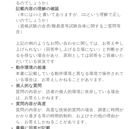
るのでしょうか）
記載内容の理解の確認
（本には○○と書いてありますが、□□という理解で正し
いのでしょうか）
（資格試験の合否/難易度等試験自体に関するご質問等
含）
上記の例のようなお問い合わせに関しては、お答え申し
上げられない（回答申し上げる立場にない）と判断せざ
るを得ない場合があり、原則としては回答をご容赦いた
だいている状況です
動作環境の相違
本書に記載している動作環境と異なる環境で操作されて
いる場合は、お答えしかねることがあります。
個人的な質問
質問の内容が、読者の個人的環境に依存している場合
は、お答えしかねます。
質問内容が高度
質問の内容が、高度な技術的質問の場合、調査に時間が
かかり過ぎる等の時間的制約、およびその他の理由か
ら、お答えしかねることがあります。
書籍に回答が記載