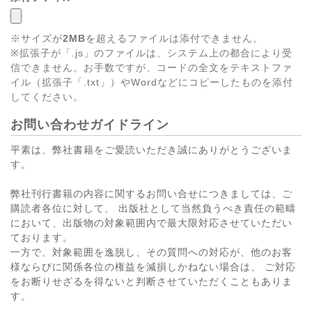
※サイズが
2MB
を超えるファイルは添付できません。
※拡張子が「.js」のファイルは、システム上の都合により受
信できません。お手数ですが、コードの全文をテキストファ
イル（拡張子「.txt」）やWordなどにコピーしたものを添付
してください。
お問い合わせガイドライン
平素は、弊社書籍をご愛読いただき誠にありがとうございま
す。
弊社刊行書籍の内容に関するお問い合せにつきましては、ご
購読者各位に対して、 出版社として当然負うべき責任の範疇
において、出版物の対象範囲内で最大限対応させていただい
ております。
一方で、対象範囲を逸脱し、その質問への対応が、他のお客
様ならびに関係各位の権益を減損しかねない場合は、 ご対応
をお断りせざるを得ないと判断させていただくこともありま
す。