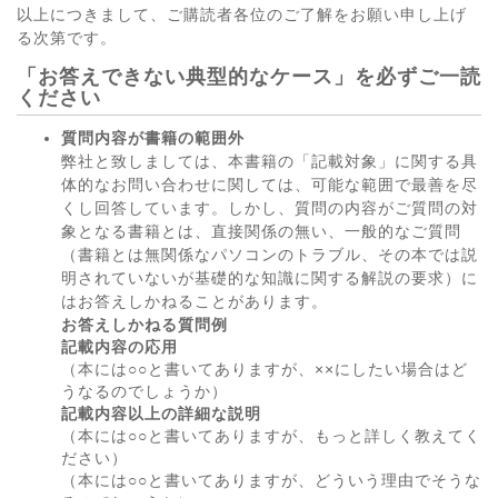
以上につきまして、ご購読者各位のご了解をお願い申し上げ
る次第です。
「お答えできない典型的なケース」を必ずご一読
ください
質問内容が書籍の範囲外
弊社と致しましては、本書籍の「記載対象」に関する具
体的なお問い合わせに関しては、可能な範囲で最善を尽
くし回答しています。しかし、質問の内容がご質問の対
象となる書籍とは、直接関係の無い、一般的なご質問
（書籍とは無関係なパソコンのトラブル、その本では説
明されていないが基礎的な知識に関する解説の要求）に
はお答えしかねることがあります。
お答えしかねる質問例
記載内容の応用
（本には○○と書いてありますが、××にしたい場合はど
うなるのでしょうか）
記載内容以上の詳細な説明
（本には○○と書いてありますが、もっと詳しく教えてく
ださい）
（本には○○と書いてありますが、どういう理由でそうな