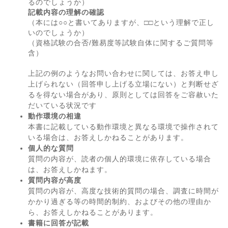
るのでしょうか）
記載内容の理解の確認
（本には○○と書いてありますが、□□という理解で正し
いのでしょうか）
（資格試験の合否/難易度等試験自体に関するご質問等
含）
上記の例のようなお問い合わせに関しては、お答え申し
上げられない（回答申し上げる立場にない）と判断せざ
るを得ない場合があり、原則としては回答をご容赦いた
だいている状況です
動作環境の相違
本書に記載している動作環境と異なる環境で操作されて
いる場合は、お答えしかねることがあります。
個人的な質問
質問の内容が、読者の個人的環境に依存している場合
は、お答えしかねます。
質問内容が高度
質問の内容が、高度な技術的質問の場合、調査に時間が
かかり過ぎる等の時間的制約、およびその他の理由か
ら、お答えしかねることがあります。
書籍に回答が記載