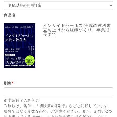
商品名
インサイドセールス 実践の教科書
立ち上げから組織づくり、事業成
長まで
刷数
*
※半角数字のみ入力
※刷数は、奥付に「初版第●刷発行」などと記載しています。
版数ではなく刷数なので、ご注意ください。また、刷数が2つ
以上書いてある場合は、大きい数を選んでください。なお、