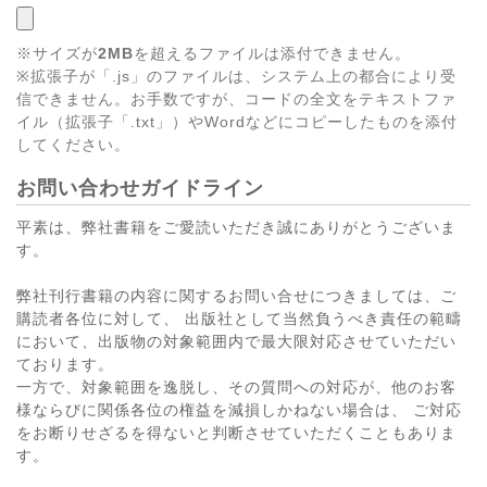
※サイズが
2MB
を超えるファイルは添付できません。
※拡張子が「.js」のファイルは、システム上の都合により受
信できません。お手数ですが、コードの全文をテキストファ
イル（拡張子「.txt」）やWordなどにコピーしたものを添付
してください。
お問い合わせガイドライン
平素は、弊社書籍をご愛読いただき誠にありがとうございま
す。
弊社刊行書籍の内容に関するお問い合せにつきましては、ご
購読者各位に対して、 出版社として当然負うべき責任の範疇
において、出版物の対象範囲内で最大限対応させていただい
ております。
一方で、対象範囲を逸脱し、その質問への対応が、他のお客
様ならびに関係各位の権益を減損しかねない場合は、 ご対応
をお断りせざるを得ないと判断させていただくこともありま
す。