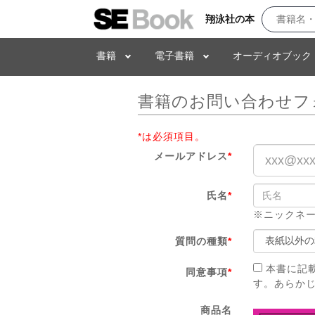
翔泳社の本
書籍
電子書籍
オーディオブック
書籍のお問い合わせフ
*は必須項目。
メールアドレス
*
氏名
*
※ニックネ
質問の種類
*
本書に記
同意事項
*
す。あらか
商品名