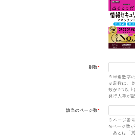
刷数
*
※半角数字
※刷数は、
数が2つ以
発行人等が
該当のページ数
*
※ページ番
※ページ数
あとは「質