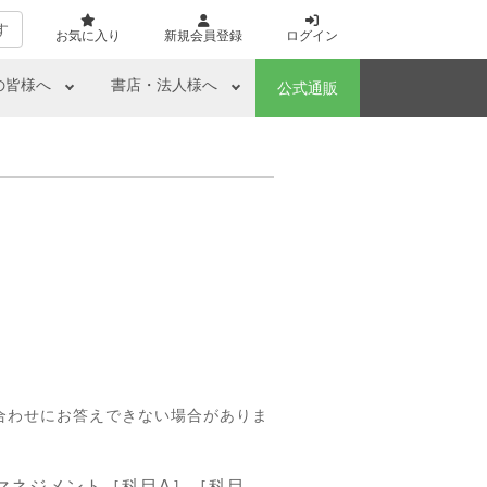
す
お気に入り
新規会員登録
ログイン
の皆様へ
書店・法人様へ
公式通販
合わせにお答えできない場合がありま
マネジメント［科目A］［科目