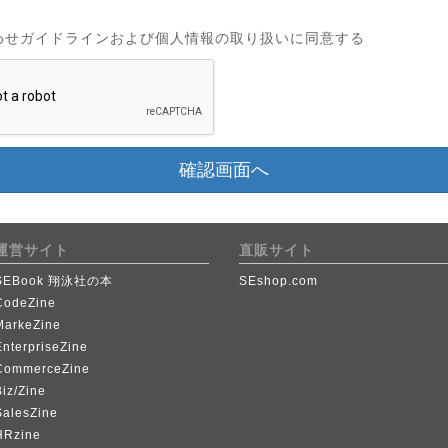
わせガイドラインおよび個人情報の取り扱いに同意する
確認画面へ
運営サイト
直販サイト
SEBook 翔泳社の本
SEshop.com
CodeZine
MarkeZine
EnterpriseZine
CommerceZine
iz/Zine
SalesZine
HRzine