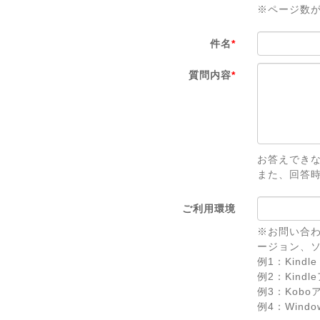
※ページ数
件名
*
質問内容
*
お答えでき
また、回答
ご利用環境
※お問い合わ
ージョン、
例1：Kindle 
例2：Kindl
例3：Koboアプ
例4：Windows 