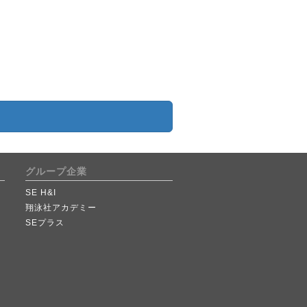
グループ企業
SE H&I
翔泳社アカデミー
SEプラス