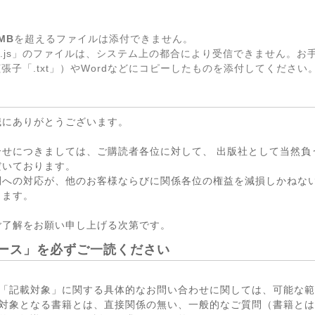
MB
を超えるファイルは添付できません。
.js」のファイルは、システム上の都合により受信できません。お
張子「.txt」）やWordなどにコピーしたものを添付してください
誠にありがとうございます。
合せにつきましては、ご購読者各位に対して、 出版社として当然負
だいております。
問への対応が、他のお客様ならびに関係各位の権益を減損しかねない
ります。
ご了解をお願い申し上げる次第です。
ース」を必ずご一読ください
「記載対象」に関する具体的なお問い合わせに関しては、可能な範
対象となる書籍とは、直接関係の無い、一般的なご質問（書籍とは