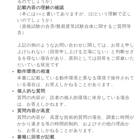
るのでしょうか）
記載内容の理解の確認
（本には○○と書いてありますが、□□という理解で正し
いのでしょうか）
（資格試験の合否/難易度等試験自体に関するご質問等
含）
上記の例のようなお問い合わせに関しては、お答え申し
上げられない（回答申し上げる立場にない）と判断せざ
るを得ない場合があり、原則としては回答をご容赦いた
だいている状況です
動作環境の相違
本書に記載している動作環境と異なる環境で操作されて
いる場合は、お答えしかねることがあります。
個人的な質問
質問の内容が、読者の個人的環境に依存している場合
は、お答えしかねます。
質問内容が高度
質問の内容が、高度な技術的質問の場合、調査に時間が
かかり過ぎる等の時間的制約、およびその他の理由か
ら、お答えしかねることがあります。
書籍に回答が記載