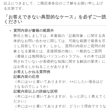
以上につきまして、ご購読者各位のご了解をお願い申し上げ
る次第です。
「お答えできない典型的なケース」を必ずご一読
ください
質問内容が書籍の範囲外
弊社と致しましては、本書籍の「記載対象」に関する具
体的なお問い合わせに関しては、可能な範囲で最善を尽
くし回答しています。しかし、質問の内容がご質問の対
象となる書籍とは、直接関係の無い、一般的なご質問
（書籍とは無関係なパソコンのトラブル、その本では説
明されていないが基礎的な知識に関する解説の要求）に
はお答えしかねることがあります。
お答えしかねる質問例
記載内容の応用
（本には○○と書いてありますが、××にしたい場合はど
うなるのでしょうか）
記載内容以上の詳細な説明
（本には○○と書いてありますが、もっと詳しく教えてく
ださい）
（本には○○と書いてありますが、どういう理由でそうな