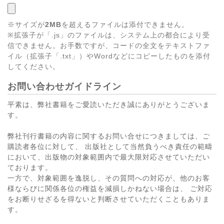
※サイズが
2MB
を超えるファイルは添付できません。
※拡張子が「.js」のファイルは、システム上の都合により受
信できません。お手数ですが、コードの全文をテキストファ
イル（拡張子「.txt」）やWordなどにコピーしたものを添付
してください。
お問い合わせガイドライン
平素は、弊社書籍をご愛読いただき誠にありがとうございま
す。
弊社刊行書籍の内容に関するお問い合せにつきましては、ご
購読者各位に対して、 出版社として当然負うべき責任の範疇
において、出版物の対象範囲内で最大限対応させていただい
ております。
一方で、対象範囲を逸脱し、その質問への対応が、他のお客
様ならびに関係各位の権益を減損しかねない場合は、 ご対応
をお断りせざるを得ないと判断させていただくこともありま
す。