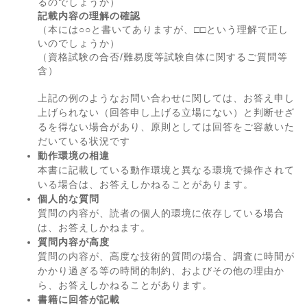
るのでしょうか）
記載内容の理解の確認
（本には○○と書いてありますが、□□という理解で正し
いのでしょうか）
（資格試験の合否/難易度等試験自体に関するご質問等
含）
上記の例のようなお問い合わせに関しては、お答え申し
上げられない（回答申し上げる立場にない）と判断せざ
るを得ない場合があり、原則としては回答をご容赦いた
だいている状況です
動作環境の相違
本書に記載している動作環境と異なる環境で操作されて
いる場合は、お答えしかねることがあります。
個人的な質問
質問の内容が、読者の個人的環境に依存している場合
は、お答えしかねます。
質問内容が高度
質問の内容が、高度な技術的質問の場合、調査に時間が
かかり過ぎる等の時間的制約、およびその他の理由か
ら、お答えしかねることがあります。
書籍に回答が記載