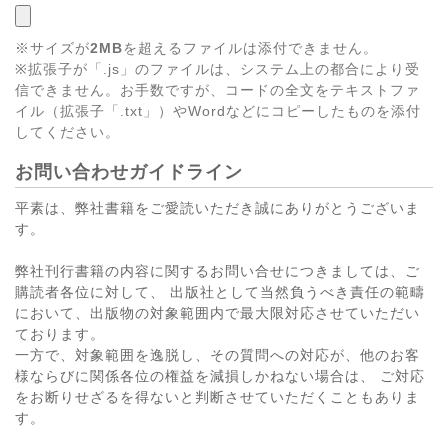
※サイズが
2MB
を超えるファイルは添付できません。
※拡張子が「.js」のファイルは、システム上の都合により受
信できません。お手数ですが、コードの全文をテキストファ
イル（拡張子「.txt」）やWordなどにコピーしたものを添付
してください。
お問い合わせガイドライン
平素は、弊社書籍をご愛読いただき誠にありがとうございま
す。
弊社刊行書籍の内容に関するお問い合せにつきましては、ご
購読者各位に対して、 出版社として当然負うべき責任の範疇
において、出版物の対象範囲内で最大限対応させていただい
ております。
一方で、対象範囲を逸脱し、その質問への対応が、他のお客
様ならびに関係各位の権益を減損しかねない場合は、 ご対応
をお断りせざるを得ないと判断させていただくこともありま
す。