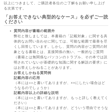
以上につきまして、ご購読者各位のご了解をお願い申し上げ
る次第です。
「お答えできない典型的なケース」を必ずご一読
ください
質問内容が書籍の範囲外
弊社と致しましては、本書籍の「記載対象」に関する具
体的なお問い合わせに関しては、可能な範囲で最善を尽
くし回答しています。しかし、質問の内容がご質問の対
象となる書籍とは、直接関係の無い、一般的なご質問
（書籍とは無関係なパソコンのトラブル、その本では説
明されていないが基礎的な知識に関する解説の要求）に
はお答えしかねることがあります。
お答えしかねる質問例
記載内容の応用
（本には○○と書いてありますが、××にしたい場合はど
うなるのでしょうか）
記載内容以上の詳細な説明
（本には○○と書いてありますが、もっと詳しく教えてく
ださい）
（本には○○と書いてありますが、どういう理由でそうな