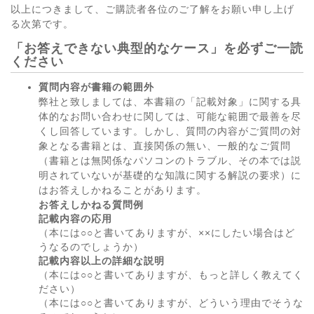
以上につきまして、ご購読者各位のご了解をお願い申し上げ
る次第です。
「お答えできない典型的なケース」を必ずご一読
ください
質問内容が書籍の範囲外
弊社と致しましては、本書籍の「記載対象」に関する具
体的なお問い合わせに関しては、可能な範囲で最善を尽
くし回答しています。しかし、質問の内容がご質問の対
象となる書籍とは、直接関係の無い、一般的なご質問
（書籍とは無関係なパソコンのトラブル、その本では説
明されていないが基礎的な知識に関する解説の要求）に
はお答えしかねることがあります。
お答えしかねる質問例
記載内容の応用
（本には○○と書いてありますが、××にしたい場合はど
うなるのでしょうか）
記載内容以上の詳細な説明
（本には○○と書いてありますが、もっと詳しく教えてく
ださい）
（本には○○と書いてありますが、どういう理由でそうな