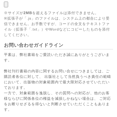
※サイズが
2MB
を超えるファイルは添付できません。
※拡張子が「.js」のファイルは、システム上の都合により受
信できません。お手数ですが、コードの全文をテキストファ
イル（拡張子「.txt」）やWordなどにコピーしたものを添付
してください。
お問い合わせガイドライン
平素は、弊社書籍をご愛読いただき誠にありがとうございま
す。
弊社刊行書籍の内容に関するお問い合せにつきましては、ご
購読者各位に対して、 出版社として当然負うべき責任の範疇
において、出版物の対象範囲内で最大限対応させていただい
ております。
一方で、対象範囲を逸脱し、その質問への対応が、他のお客
様ならびに関係各位の権益を減損しかねない場合は、 ご対応
をお断りせざるを得ないと判断させていただくこともありま
す。