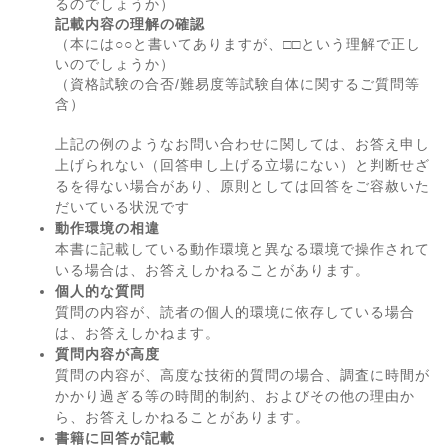
るのでしょうか）
記載内容の理解の確認
（本には○○と書いてありますが、□□という理解で正し
いのでしょうか）
（資格試験の合否/難易度等試験自体に関するご質問等
含）
上記の例のようなお問い合わせに関しては、お答え申し
上げられない（回答申し上げる立場にない）と判断せざ
るを得ない場合があり、原則としては回答をご容赦いた
だいている状況です
動作環境の相違
本書に記載している動作環境と異なる環境で操作されて
いる場合は、お答えしかねることがあります。
個人的な質問
質問の内容が、読者の個人的環境に依存している場合
は、お答えしかねます。
質問内容が高度
質問の内容が、高度な技術的質問の場合、調査に時間が
かかり過ぎる等の時間的制約、およびその他の理由か
ら、お答えしかねることがあります。
書籍に回答が記載