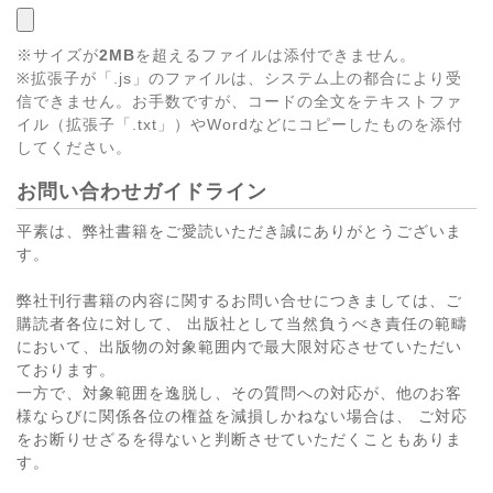
※サイズが
2MB
を超えるファイルは添付できません。
※拡張子が「.js」のファイルは、システム上の都合により受
信できません。お手数ですが、コードの全文をテキストファ
イル（拡張子「.txt」）やWordなどにコピーしたものを添付
してください。
お問い合わせガイドライン
平素は、弊社書籍をご愛読いただき誠にありがとうございま
す。
弊社刊行書籍の内容に関するお問い合せにつきましては、ご
購読者各位に対して、 出版社として当然負うべき責任の範疇
において、出版物の対象範囲内で最大限対応させていただい
ております。
一方で、対象範囲を逸脱し、その質問への対応が、他のお客
様ならびに関係各位の権益を減損しかねない場合は、 ご対応
をお断りせざるを得ないと判断させていただくこともありま
す。