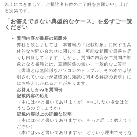
以上につきまして、ご購読者各位のご了解をお願い申し上げ
る次第です。
「お答えできない典型的なケース」を必ずご一読
ください
質問内容が書籍の範囲外
弊社と致しましては、本書籍の「記載対象」に関する具
体的なお問い合わせに関しては、可能な範囲で最善を尽
くし回答しています。しかし、質問の内容がご質問の対
象となる書籍とは、直接関係の無い、一般的なご質問
（書籍とは無関係なパソコンのトラブル、その本では説
明されていないが基礎的な知識に関する解説の要求）に
はお答えしかねることがあります。
お答えしかねる質問例
記載内容の応用
（本には○○と書いてありますが、××にしたい場合はど
うなるのでしょうか）
記載内容以上の詳細な説明
（本には○○と書いてありますが、もっと詳しく教えてく
ださい）
（本には○○と書いてありますが、どういう理由でそうな