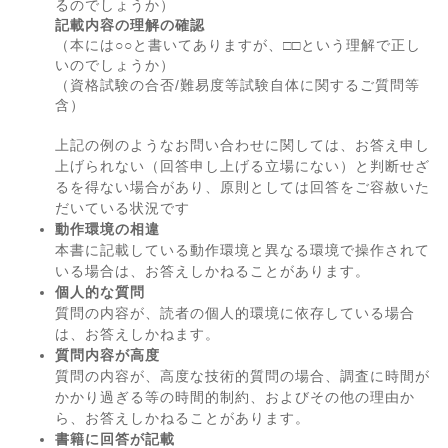
るのでしょうか）
記載内容の理解の確認
（本には○○と書いてありますが、□□という理解で正し
いのでしょうか）
（資格試験の合否/難易度等試験自体に関するご質問等
含）
上記の例のようなお問い合わせに関しては、お答え申し
上げられない（回答申し上げる立場にない）と判断せざ
るを得ない場合があり、原則としては回答をご容赦いた
だいている状況です
動作環境の相違
本書に記載している動作環境と異なる環境で操作されて
いる場合は、お答えしかねることがあります。
個人的な質問
質問の内容が、読者の個人的環境に依存している場合
は、お答えしかねます。
質問内容が高度
質問の内容が、高度な技術的質問の場合、調査に時間が
かかり過ぎる等の時間的制約、およびその他の理由か
ら、お答えしかねることがあります。
書籍に回答が記載