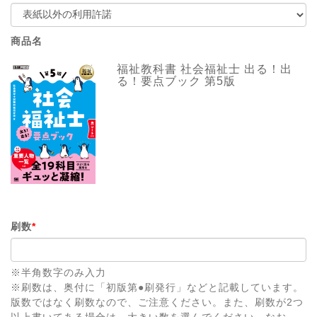
商品名
福祉教科書 社会福祉士 出る！出
る！要点ブック 第5版
刷数
*
※半角数字のみ入力
※刷数は、奥付に「初版第●刷発行」などと記載しています。
版数ではなく刷数なので、ご注意ください。また、刷数が2つ
以上書いてある場合は、大きい数を選んでください。なお、