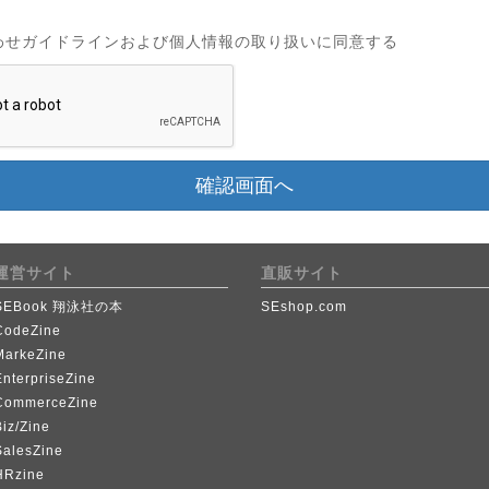
わせガイドラインおよび個人情報の取り扱いに同意する
確認画面へ
運営サイト
直販サイト
SEBook 翔泳社の本
SEshop.com
CodeZine
MarkeZine
EnterpriseZine
CommerceZine
iz/Zine
SalesZine
HRzine