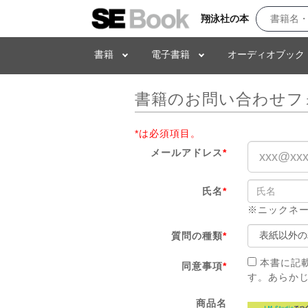
翔泳社の本
書籍
電子書籍
オーディオブック
書籍のお問い合わせフ
*は必須項目。
メールアドレス
*
氏名
*
※ニックネ
質問の種類
*
本書に記
同意事項
*
す。あらか
商品名