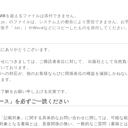
MB
を超えるファイルは添付できません。
.js」のファイルは、システム上の都合により受信できません。お
張子「.txt」）やWordなどにコピーしたものを添付してください
誠にありがとうございます。
合せにつきましては、ご購読者各位に対して、 出版社として当然負
だいております。
問への対応が、他のお客様ならびに関係各位の権益を減損しかねない
ります。
ご了解をお願い申し上げる次第です。
ース」を必ずご一読ください
「記載対象」に関する具体的なお問い合わせに関しては、可能な範
対象となる書籍とは、直接関係の無い、一般的なご質問（書籍とは