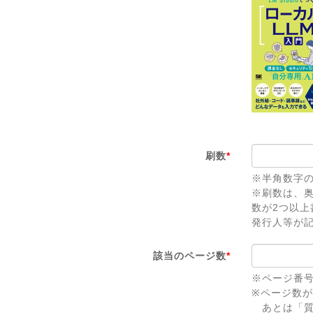
刷数
*
※半角数字
※刷数は、
数が2つ以
発行人等が
該当のページ数
*
※ページ番
※ページ数
あとは「質