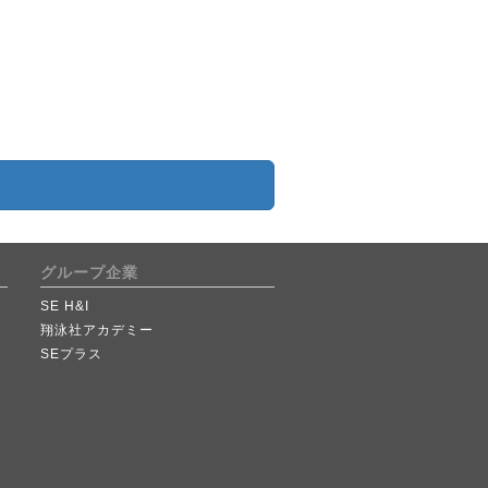
グループ企業
SE H&I
翔泳社アカデミー
SEプラス