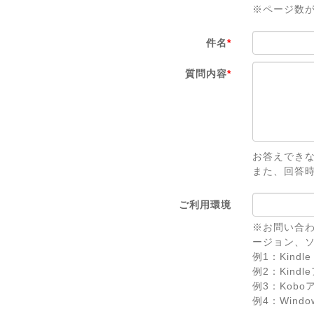
※ページ数
件名
*
質問内容
*
お答えでき
また、回答
ご利用環境
※お問い合わ
ージョン、
例1：Kindle 
例2：Kindl
例3：Koboアプ
例4：Windows 