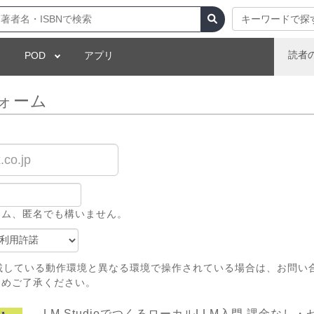
キーワードで探
読者
POD
アプリ
ォーム
ーム、匿名でも構いません。
載している動作環境と異なる環境で操作されている場合は、お問い
じめご了承ください。
LM StudioでつくるローカルLLM入門 課金な