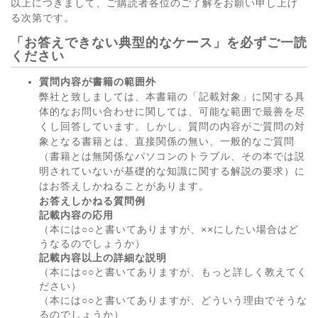
以上につきまして、ご購読者各位のご了解をお願い申し上げ
る次第です。
「お答えできない典型的なケース」を必ずご一読
ください
質問内容が書籍の範囲外
弊社と致しましては、本書籍の「記載対象」に関する具
体的なお問い合わせに関しては、可能な範囲で最善を尽
くし回答しています。しかし、質問の内容がご質問の対
象となる書籍とは、直接関係の無い、一般的なご質問
（書籍とは無関係なパソコンのトラブル、その本では説
明されていないが基礎的な知識に関する解説の要求）に
はお答えしかねることがあります。
お答えしかねる質問例
記載内容の応用
（本には○○と書いてありますが、××にしたい場合はど
うなるのでしょうか）
記載内容以上の詳細な説明
（本には○○と書いてありますが、もっと詳しく教えてく
ださい）
（本には○○と書いてありますが、どういう理由でそうな
るのでしょうか）