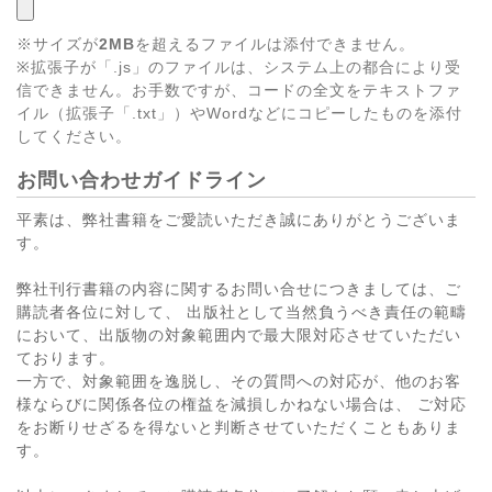
※サイズが
2MB
を超えるファイルは添付できません。
※拡張子が「.js」のファイルは、システム上の都合により受
信できません。お手数ですが、コードの全文をテキストファ
イル（拡張子「.txt」）やWordなどにコピーしたものを添付
してください。
お問い合わせガイドライン
平素は、弊社書籍をご愛読いただき誠にありがとうございま
す。
弊社刊行書籍の内容に関するお問い合せにつきましては、ご
購読者各位に対して、 出版社として当然負うべき責任の範疇
において、出版物の対象範囲内で最大限対応させていただい
ております。
一方で、対象範囲を逸脱し、その質問への対応が、他のお客
様ならびに関係各位の権益を減損しかねない場合は、 ご対応
をお断りせざるを得ないと判断させていただくこともありま
す。