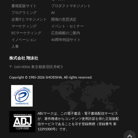
書籍直販サイト
プロダクトマネジメント
プログラミング
AI
企業ITとマネジメント
開発の意思決定
マーケティング
イベント・セミナー
ECマーケティング
広告掲載のご案内
イノベーション
40周年特設サイト
人事
株式会社 翔泳社
〒 160-0006 東京都新宿区舟町5
Copyright © 1985-
2026 SHOEISHA, All rights reserved.
ABJマークは、この電子書店・電子書籍配信サービス
が、著作権者からコンテンツ使用許諾を得た正規版配
信サービスであることを示す登録商標（登録番号 第
12291000号）です。