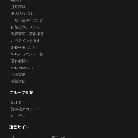
IR情報
採用情報
個人情報保護
一般事業主行動計画
内部統制システム
免責事項・著作権等
ハラスメント防止
SNS利用ポリシー
SNSアカウント一覧
著作者様へ
SHOEISHA iD
社会貢献
外部送信
グループ企業
SE H&I
翔泳社アカデミー
SEプラス
運営サイト
本
セールス