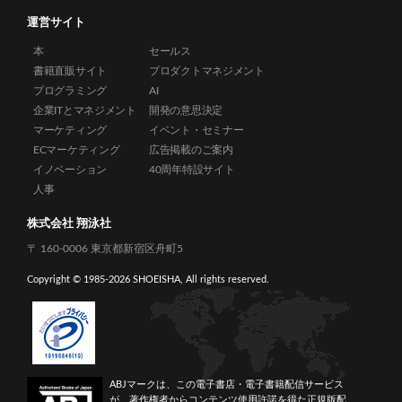
運営サイト
本
セールス
書籍直販サイト
プロダクトマネジメント
プログラミング
AI
企業ITとマネジメント
開発の意思決定
マーケティング
イベント・セミナー
ECマーケティング
広告掲載のご案内
イノベーション
40周年特設サイト
人事
株式会社 翔泳社
〒 160-0006 東京都新宿区舟町5
Copyright © 1985-
2026 SHOEISHA, All rights reserved.
ABJマークは、この電子書店・電子書籍配信サービス
が、著作権者からコンテンツ使用許諾を得た正規版配