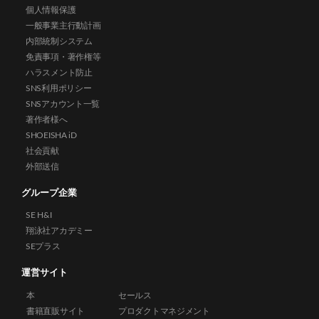
個人情報保護
一般事業主行動計画
内部統制システム
免責事項・著作権等
ハラスメント防止
SNS利用ポリシー
SNSアカウント一覧
著作者様へ
SHOEISHA iD
社会貢献
外部送信
グループ企業
SE H&I
翔泳社アカデミー
SEプラス
運営サイト
本
セールス
書籍直販サイト
プロダクトマネジメント