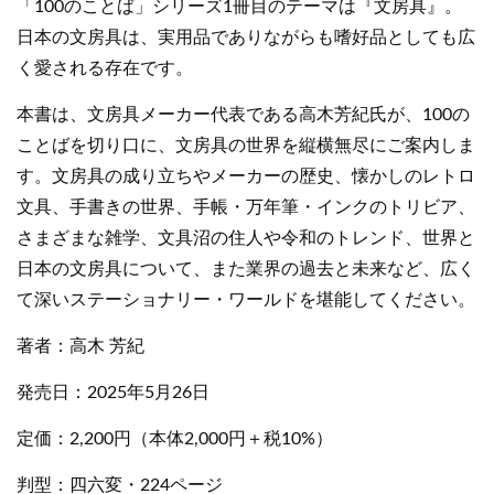
「100のことば」シリーズ1冊目のテーマは『文房具』。
日本の文房具は、実用品でありながらも嗜好品としても広
く愛される存在です。
本書は、文房具メーカー代表である高木芳紀氏が、100の
ことばを切り口に、文房具の世界を縦横無尽にご案内しま
す。文房具の成り立ちやメーカーの歴史、懐かしのレトロ
文具、手書きの世界、手帳・万年筆・インクのトリビア、
さまざまな雑学、文具沼の住人や令和のトレンド、世界と
日本の文房具について、また業界の過去と未来など、広く
て深いステーショナリー・ワールドを堪能してください。
著者：高木 芳紀
発売日：2025年5月26日
定価：2,200円（本体2,000円＋税10%）
判型：四六変・224ページ