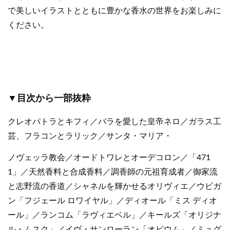
で美しいイラストとともに豊かな香水の世界をお楽しみに
ください。
▼目次から一部抜粋
クレオパトラとキフィ／バラを愛した皇帝ネロ／ガラス工
芸、フラコンとラリック／サンタ・マリア・
ノヴェッラ教会／オードトワレとオーデコロン／「471
1」／天然香料と合成香料／調香師の元祖育成者／御家流
と志野流の香道／シャネルを輝かせるオリヴィエ／ウビガ
ン「フジェール ロワイヤル」／ディオール「ミス ディオ
ール」／ランコム「ラヴィエベル」／キールズ「オリジナ
ル・ムスク」／イヴ・サンローラン「オピウム」／ミュグ