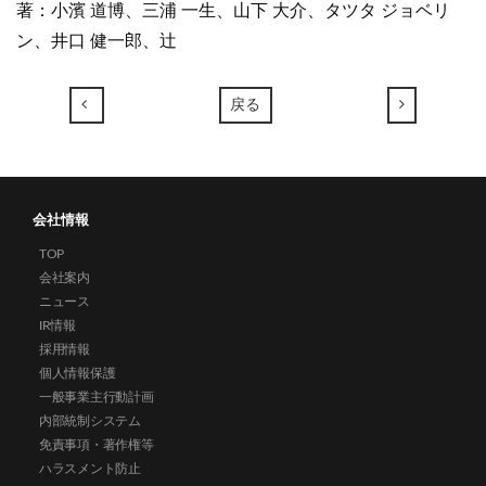
著：小濱 道博、三浦 一生、山下 大介、タツタ ジョベリ
ン、井口 健一郎、辻
←
→
戻る
会社情報
TOP
会社案内
ニュース
IR情報
採用情報
個人情報保護
一般事業主行動計画
内部統制システム
免責事項・著作権等
ハラスメント防止