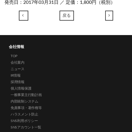
発売日：2017年03月31日 ／ 定価：1,800円（税別）
←
→
戻る
会社情報
TOP
会社案内
ニュース
IR情報
採用情報
個人情報保護
一般事業主行動計画
内部統制システム
免責事項・著作権等
ハラスメント防止
SNS利用ポリシー
SNSアカウント一覧