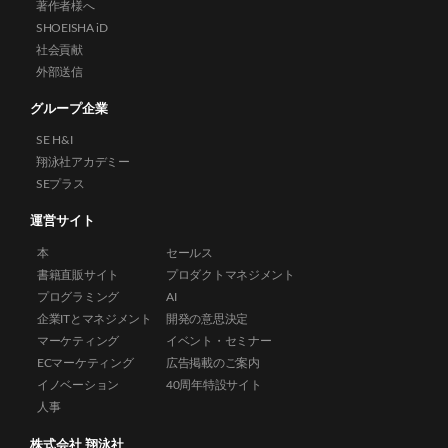
著作者様へ
SHOEISHA iD
社会貢献
外部送信
グループ企業
SE H&I
翔泳社アカデミー
SEプラス
運営サイト
本
セールス
書籍直販サイト
プロダクトマネジメント
プログラミング
AI
企業ITとマネジメント
開発の意思決定
マーケティング
イベント・セミナー
ECマーケティング
広告掲載のご案内
イノベーション
40周年特設サイト
人事
株式会社 翔泳社