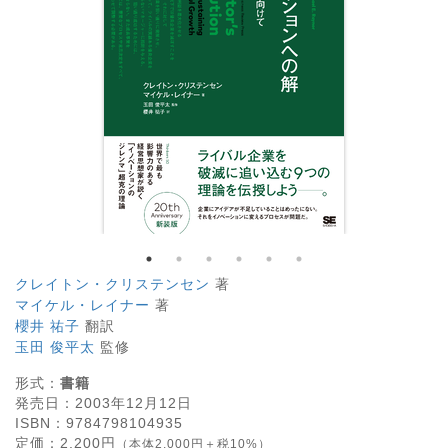
クレイトン・クリステンセン
著
マイケル・レイナー
著
櫻井 祐子
翻訳
玉田 俊平太
監修
形式：
書籍
発売日：
2003年12月12日
ISBN：
9784798104935
定価：
2,200
円
（本体2,000円＋税10%）