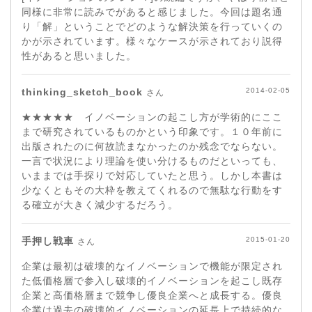
同様に非常に読みでがあると感じました。今回は題名通
り「解」ということでどのような解決策を行っていくの
かが示されています。様々なケースが示されており説得
性があると思いました。
thinking_sketch_book
2014-02-05
さん
★★★★★ イノベーションの起こし方が学術的にここ
まで研究されているものかという印象です。１０年前に
出版されたのに何故読まなかったのか残念でならない。
一言で状況により理論を使い分けるものだといっても、
いままでは手探りで対応していたと思う。しかし本書は
少なくともその大枠を教えてくれるので無駄な行動をす
る確立が大きく減少するだろう。
手押し戦車
2015-01-20
さん
企業は最初は破壊的なイノベーションで機能が限定され
た低価格層で参入し破壊的イノベーションを起こし既存
企業と高価格層まで競争し優良企業へと成長する。優良
企業は過去の破壊的イノベーションの延長上で持続的な