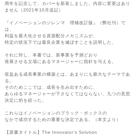
周年を記念して、カバーを新装しました。内容に変更はあり
ません（2021年10月追記）
『イノベーションのジレンマ 増補改訂版』（弊社刊）で
は、
利益を最大化させる資源配分メカニズムが、
特定の状況下では最良企業を滅ぼすことを説明した。
それに対し、本書では、新事業を予測どおり
発展させる立場にあるマネージャーに指針を与える。
収益ある成長事業の構築とは、あまりにも膨大なテーマであ
る。
そのためここでは、成長を生み出すために、
あらゆるマネージャーが下さなくてはならない、九つの意思
決定に的を絞った。
これらはイノベーションのブラック・ボックスの
なかで成功するための重要な決定である。（本文より）
【原書タイトル】The Innovator's Solution