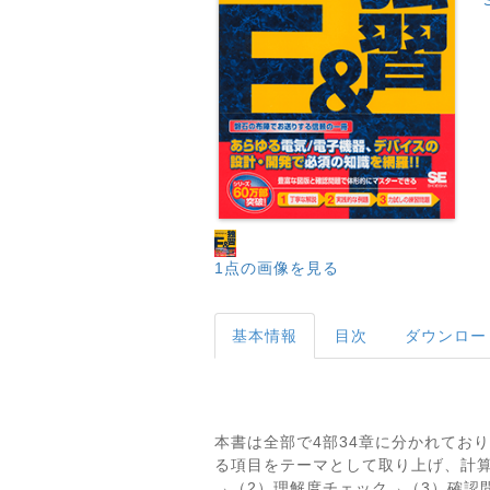
1点の画像を見る
基本情報
目次
ダウンロー
本書は全部で4部34章に分かれてお
る項目をテーマとして取り上げ、計
→（2）理解度チェック→（3）確認