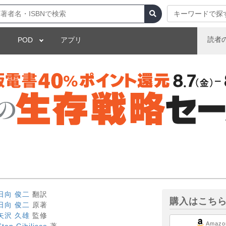
キーワードで探
読者
POD
アプリ
日向 俊二
翻訳
購入はこち
日向 俊二
原著
矢沢 久雄
監修
Amazo