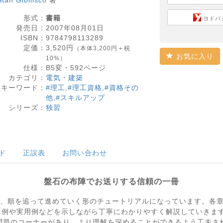
Stan Gibilisco
著
形式：
書籍
ヨドバ
発売日：
2007年08月01日
ISBN：
9784798113289
定価：
3,520
円
（本体3,200円＋税
お気に入り
10%）
仕様：
B5変・
592
ページ
カテゴリ：
電気・建築
キーワード：
#理工
,
#理工資格
,
#資格その
他
,
#スキルアップ
シリーズ：
独習
ド
正誤表
お問い合わせ
盤石の布陣でお送りする信頼の一冊
り、順を追って進めていく形のチュートリアルになっています。各
算例や実用例などを示しながら丁寧にわかりやすく解説していきま
問題のコーナーがあり、より理解を深めることができるよう工夫さ