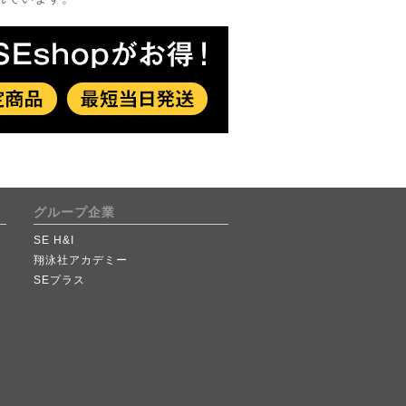
グループ企業
SE H&I
翔泳社アカデミー
SEプラス