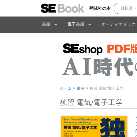
翔泳社の本
書籍
電子書籍
オーディオブック
ホーム >
書籍 >
独習 電気/電子工学
独習 電気/電子工学