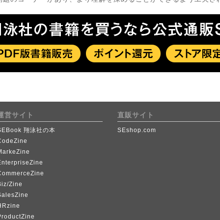
運営サイト
直販サイト
SEBook 翔泳社の本
SEshop.com
CodeZine
MarkeZine
EnterpriseZine
CommerceZine
iz/Zine
SalesZine
HRzine
ProductZine