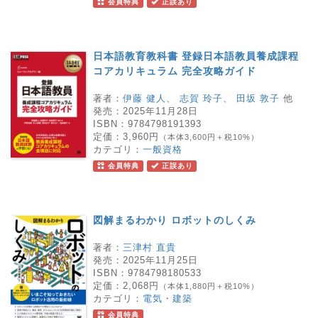
会員特典
正誤あり
日本語教育教科書 登録日本語教員養成課程
コアカリキュラム 完全攻略ガイド
著者：
伊藤 健人
、
志賀 玲子
、
田坂 敦子
他
発売：
2025年11月28日
ISBN：
9784798191393
定価：
3,960円
（本体3,600円＋税10%）
カテゴリ：
一般資格
会員特典
正誤あり
図解まるわかり ロボットのしくみ
著者：
三津村 直貴
発売：
2025年11月25日
ISBN：
9784798180533
定価：
2,068円
（本体1,880円＋税10%）
カテゴリ：
電気・建築
会員特典