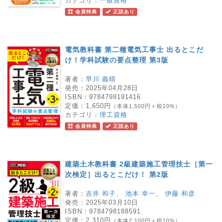
カテゴリ：
一般資格
会員特典
正誤あり
電気教科書 第二種電気工事士 出るとこだ
け！学科試験の要点整理 第3版
著者：
早川 義晴
発売：
2025年04月28日
ISBN：
9784798191416
定価：
1,650円
（本体1,500円＋税10%）
カテゴリ：
理工資格
会員特典
正誤あり
建築土木教科書 2級建築施工管理技士［第一
次検定］出るとこだけ！ 第2版
著者：
吉井 和子
、
池本 幸一
、
伊藤 和彦
発売：
2025年03月10日
ISBN：
9784798188591
定価：
2,310円
（本体2,100円＋税10%）