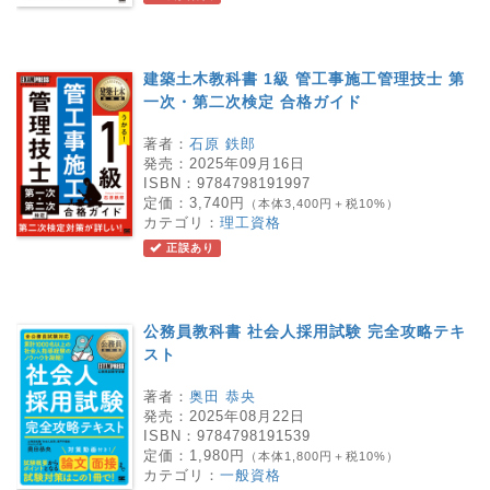
建築土木教科書 1級 管工事施工管理技士 第
一次・第二次検定 合格ガイド
著者：
石原 鉄郎
発売：
2025年09月16日
ISBN：
9784798191997
定価：
3,740円
（本体3,400円＋税10%）
カテゴリ：
理工資格
正誤あり
公務員教科書 社会人採用試験 完全攻略テキ
スト
著者：
奥田 恭央
発売：
2025年08月22日
ISBN：
9784798191539
定価：
1,980円
（本体1,800円＋税10%）
カテゴリ：
一般資格