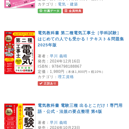
カテゴリ：
電気・建築
付属データ
会員特典
電気教科書 第二種電気工事士［学科試験］
はじめての人でも受かる！テキスト＆問題集
2025年版
著者：
早川 義晴
発売：
2024年12月16日
ISBN：
9784798188867
定価：
1,980円
（本体1,800円＋税10%）
カテゴリ：
理工資格
正誤あり
電気教科書 電験三種 出るとこだけ！専門用
語・公式・法規の要点整理 第4版
著者：
早川 義晴
発売：
2024年10月23日