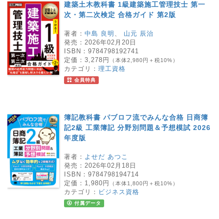
建築土木教科書 1級建築施工管理技士 第一
次・第二次検定 合格ガイド 第2版
著者：
中島 良明
、
山元 辰治
発売：
2026年02月20日
ISBN：
9784798192741
定価：
3,278円
（本体2,980円＋税10%）
カテゴリ：
理工資格
会員特典
簿記教科書 パブロフ流でみんな合格 日商簿
記2級 工業簿記 分野別問題＆予想模試 2026
年度版
著者：
よせだ あつこ
発売：
2026年02月18日
ISBN：
9784798194714
定価：
1,980円
（本体1,800円＋税10%）
カテゴリ：
ビジネス資格
付属データ