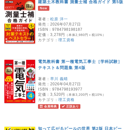
建築土木教科書 測量士補 合格ガイド 第5版
New
著者：
松原 洋一
発売：
2026年07月27日
ISBN：
9784798198187
定価：
3,278円
（本体2,980円＋税10%）
カテゴリ：
理工資格
電気教科書 第一種電気工事士［学科試験］
テキスト＆問題集 第4版
著者：
早川 義晴
発売：
2026年04月27日
ISBN：
9784798193977
定価：
3,520円
（本体3,200円＋税10%）
カテゴリ：
理工資格
会員特典
正誤あり
知って広がるビールの世界 第2版 日本ビー