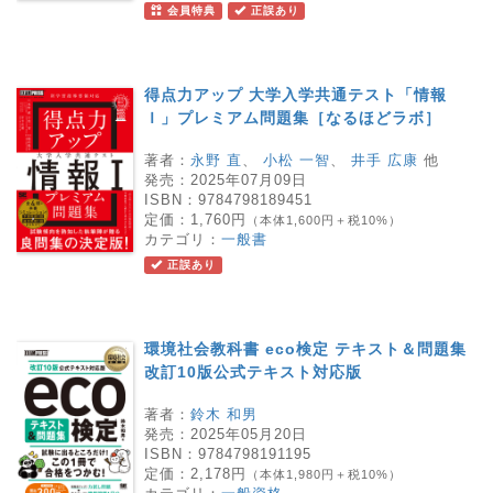
会員特典
正誤あり
得点力アップ 大学入学共通テスト「情報
Ｉ」プレミアム問題集［なるほどラボ］
著者：
永野 直
、
小松 一智
、
井手 広康
他
発売：
2025年07月09日
ISBN：
9784798189451
定価：
1,760円
（本体1,600円＋税10%）
カテゴリ：
一般書
正誤あり
環境社会教科書 eco検定 テキスト＆問題集
改訂10版公式テキスト対応版
著者：
鈴木 和男
発売：
2025年05月20日
ISBN：
9784798191195
定価：
2,178円
（本体1,980円＋税10%）