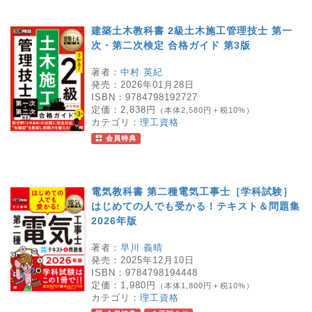
建築土木教科書 2級土木施工管理技士 第一
次・第二次検定 合格ガイド 第3版
著者：
中村 英紀
発売：
2026年01月28日
ISBN：
9784798192727
定価：
2,838円
（本体2,580円＋税10%）
カテゴリ：
理工資格
会員特典
電気教科書 第二種電気工事士［学科試験］
はじめての人でも受かる！テキスト＆問題集
2026年版
著者：
早川 義晴
発売：
2025年12月10日
ISBN：
9784798194448
定価：
1,980円
（本体1,800円＋税10%）
カテゴリ：
理工資格