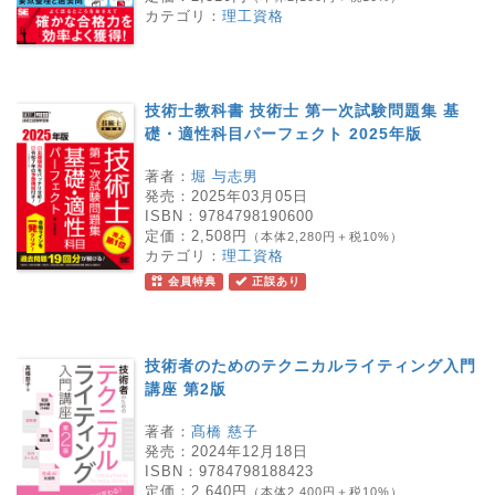
カテゴリ：
理工資格
技術士教科書 技術士 第一次試験問題集 基
礎・適性科目パーフェクト 2025年版
著者：
堀 与志男
発売：
2025年03月05日
ISBN：
9784798190600
定価：
2,508円
（本体2,280円＋税10%）
カテゴリ：
理工資格
会員特典
正誤あり
技術者のためのテクニカルライティング入門
講座 第2版
著者：
髙橋 慈子
発売：
2024年12月18日
ISBN：
9784798188423
定価：
2,640円
（本体2,400円＋税10%）