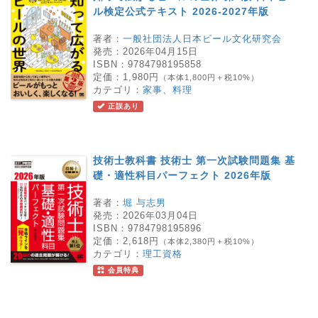
ル検定公式テキスト 2026-2027年版
著者：
一般社団法人日本ビール文化研究会
発売：
2026年04月15日
ISBN：
9784798195858
定価：
1,980円
（本体1,800円＋税10%）
カテゴリ：
家事、料理
正誤あり
技術士教科書 技術士 第一次試験問題集 基
礎・適性科目パーフェクト 2026年版
著者：
堀 与志男
発売：
2026年03月04日
ISBN：
9784798195896
定価：
2,618円
（本体2,380円＋税10%）
カテゴリ：
理工資格
会員特典