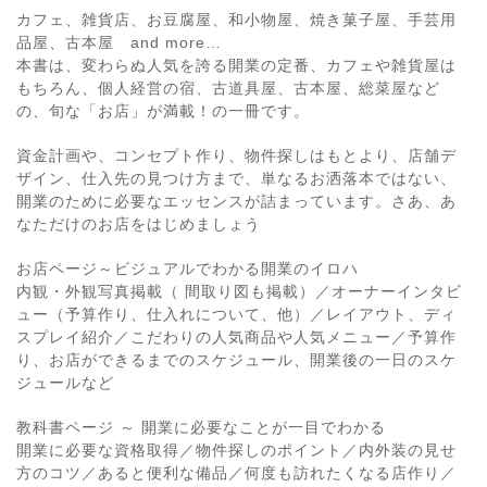
カフェ、雑貨店、お豆腐屋、和小物屋、焼き菓子屋、手芸用
品屋、古本屋 and more…
本書は、変わらぬ人気を誇る開業の定番、カフェや雑貨屋は
もちろん、個人経営の宿、古道具屋、古本屋、総菜屋など
の、旬な「お店」が満載！の一冊です。
資金計画や、コンセプト作り、物件探しはもとより、店舗デ
ザイン、仕入先の見つけ方まで、単なるお洒落本ではない、
開業のために必要なエッセンスが詰まっています。さあ、あ
なただけのお店をはじめましょう
お店ページ～ビジュアルでわかる開業のイロハ
内観・外観写真掲載（ 間取り図も掲載）／オーナーインタビ
ュー（予算作り、仕入れについて、他）／レイアウト、ディ
スプレイ紹介／こだわりの人気商品や人気メニュー／予算作
り、お店ができるまでのスケジュール、開業後の一日のスケ
ジュールなど
教科書ページ ～ 開業に必要なことが一目でわかる
開業に必要な資格取得／物件探しのポイント／内外装の見せ
方のコツ／あると便利な備品／何度も訪れたくなる店作り／