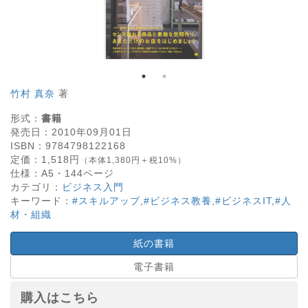
竹村 真奈
著
形式：
書籍
発売日：
2010年09月01日
ISBN：
9784798122168
定価：
1,518
円
（本体1,380円＋税10%）
仕様：
A5・
144
ページ
カテゴリ：
ビジネス入門
キーワード：
#スキルアップ
,
#ビジネス教養
,
#ビジネスIT
,
#人
材・組織
紙の書籍
電子書籍
購入はこちら