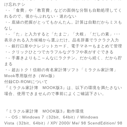
け忘れナシ
・- 「食費」や「教育費」などの面倒な分類も自動処理してく
れるので、後からぶれない・迷わない
・- 底値の把握がとってもかんたん。計算は自動だからミスも
なし
・- 「た」と入力すると「たまご」「大根」「だしの素」･･･
表示される入力候補から選ぶだけ。品名辞書でラクラク入力
・- 銀行口座やクレジットカード、電子マネーもまとめて管理
・- クリックひとつでカラフルなグラフや表がすぐできる
・- 手書きよりもこ～んなにラクチン。だから続く、だから貯
まる
・- 超おトク！信頼の有名家計簿ソフト「ミラクル家計簿」
Mook専用版付き（Win版）
付録CD-ROMについて
『ミラクル家計簿 MOOK版3』は、以下の環境を満たさない
場合、使用できませんので事前によくご確認下さい。
『ミラクル家計簿 MOOK版3』動作環境
・- OS：Windows 7（32bit、64bit）/ Windows
Vista（32bit、64bit）/ XP/ 2000/ Me/ 98 ScendEdition/ 98