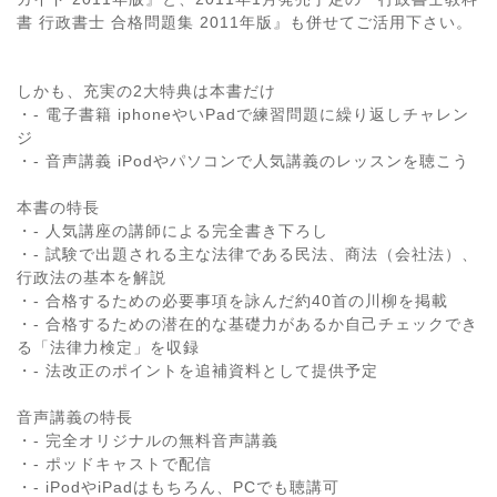
書 行政書士 合格問題集 2011年版』も併せてご活用下さい。
しかも、充実の2大特典は本書だけ
・- 電子書籍 iphoneやいPadで練習問題に繰り返しチャレン
ジ
・- 音声講義 iPodやパソコンで人気講義のレッスンを聴こう
本書の特長
・- 人気講座の講師による完全書き下ろし
・- 試験で出題される主な法律である民法、商法（会社法）、
行政法の基本を解説
・- 合格するための必要事項を詠んだ約40首の川柳を掲載
・- 合格するための潜在的な基礎力があるか自己チェックでき
る「法律力検定」を収録
・- 法改正のポイントを追補資料として提供予定
音声講義の特長
・- 完全オリジナルの無料音声講義
・- ポッドキャストで配信
・- iPodやiPadはもちろん、PCでも聴講可