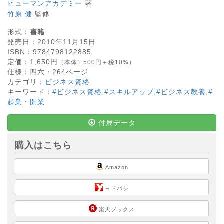
ヒューマンアカデミー
著
竹原 健
監修
形式：
書籍
発売日：
2010年11月15日
ISBN：
9784798122885
定価：
1,650
円
（本体1,500円＋税10%）
仕様：
四六・
264
ページ
カテゴリ：
ビジネス資格
キーワード：
#ビジネス資格
,
#スキルアップ
,
#ビジネス教養
,
#
起業・開業
付属データ
購入はこちら
Amazon
ヨドバシ
楽天ブックス