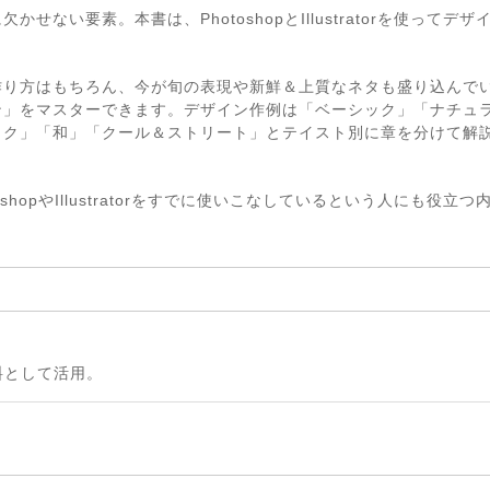
せない要素。本書は、PhotoshopとIllustratorを使って
作り方はもちろん、今が旬の表現や新鮮＆上質なネタも盛り込んで
ン」をマスターできます。デザイン作例は「ベーシック」「ナチュ
ック」「和」「クール＆ストリート」とテイスト別に章を分けて解
hopやIllustratorをすでに使いこなしているという人にも役立つ
料として活用。