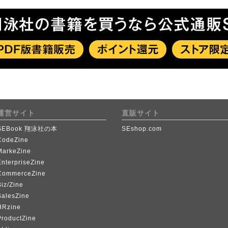
運営サイト
直販サイト
SEBook 翔泳社の本
SEshop.com
CodeZine
MarkeZine
EnterpriseZine
CommerceZine
iz/Zine
SalesZine
HRzine
ProductZine