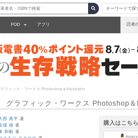
キーワードで探
読者
POD
アプリ
ック・ワークス Photoshop＆Illustrator
フィック・ワークス Photoshop＆Illus
大西 真平
著
購入はこち
長場 雄
著
東 和毅
著
Amazo