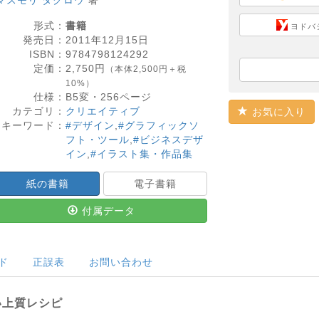
マスモリ タクロウ
著
形式：
書籍
ヨドバ
発売日：
2011年12月15日
ISBN：
9784798124292
定価：
2,750
円
（本体2,500円＋税
10%）
仕様：
B5変・
256
ページ
カテゴリ：
クリエイティブ
お気に入り
キーワード：
#デザイン
,
#グラフィックソ
フト・ツール
,
#ビジネスデザ
イン
,
#イラスト集・作品集
紙の書籍
電子書籍
付属データ
ド
正誤表
お問い合わせ
い上質レシピ