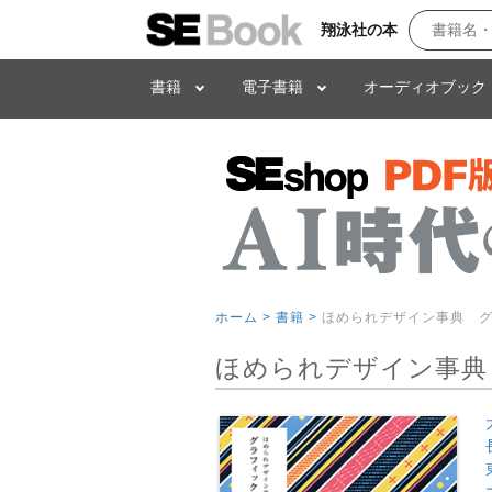
翔泳社の本
書籍
電子書籍
オーディオブック
ホーム >
書籍 >
ほめられデザイン事典 グラフィ
ほめられデザイン事典 グラ