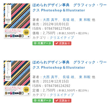
ほめられデザイン事典 グラフィック・ワー
クス Photoshop＆Illustrator
著者：
大西 真平
、
長場 雄
、
東 和毅
他
発売：
2012年10月01日
ISBN：
9784798127545
価格：
2,750円
（本体2,500円＋税10%）
カテゴリ：
クリエイティブ
付属データ
正誤あり
ほめられデザイン事典 グラフィック・ワー
クス Photoshop＆Illustrator
著者：
大西 真平
、
長場 雄
、
東 和毅
他
発売：
2011年12月15日
ISBN：
9784798124292
定価：
2,750円
（本体2,500円＋税10%）
カテゴリ：
クリエイティブ
付属データ
正誤あり