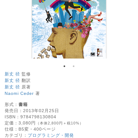
新丈 径
監修
新丈 径
翻訳
新丈 径
原著
Naomi Ceder
著
形式：
書籍
発売日：
2013年02月25日
ISBN：
9784798130804
定価：
3,080
円
（本体2,800円＋税10%）
仕様：
B5変・
400
ページ
カテゴリ：
プログラミング・開発