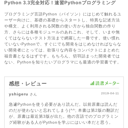
Python 3.3完全対応！速習Pythonプログラミング
プログラミング言語Python（パイソン）にはじめて触れるユ
ーザー向けに、基礎の基礎からスタートし、特異な記述方法
や構文、よく利用される関数の使い方から独自関数の作り
方、さらには各種モジュールのあれこれ、そして、いまや無
くてはならないテスト方法まで網羅した一冊です。使い慣れ
ていないPythonで、すぐにでも開発をはじめなければならな
い開発者にとっては、欲張りな内容をコンパクトにまとめた
福音書となるはずです。もちろん、切羽詰まった開発者では
ない、Pythonを知りたいプログラマにも最適の学習書です。
感想・レビュー
yshigeru
2019-04-11
さん
急遽Pythonを使う必要があり読んだ。以前原書は読んだ
のだが使わないと忘れてしまう(^^; 本書は第2版の翻訳だ
が、原書は最近第3版が出た。他の言語でのプログラミン
グ経験がある人がPythonを学ぶにはいい本だと思う。