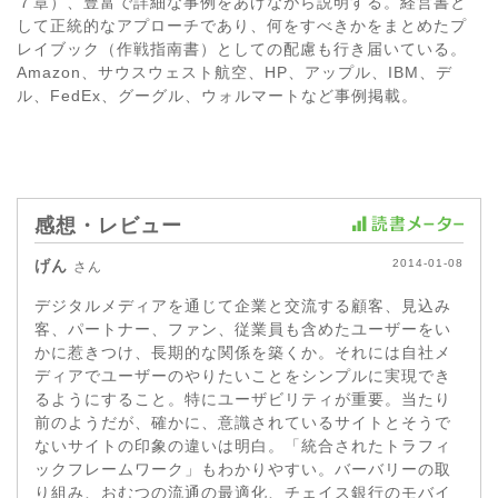
７章）、豊富で詳細な事例をあげながら説明する。経営書と
して正統的なアプローチであり、何をすべきかをまとめたプ
レイブック（作戦指南書）としての配慮も行き届いている。
Amazon、サウスウェスト航空、HP、アップル、IBM、デ
ル、FedEx、グーグル、ウォルマートなど事例掲載。
感想・レビュー
げん
2014-01-08
さん
デジタルメディアを通じて企業と交流する顧客、見込み
客、パートナー、ファン、従業員も含めたユーザーをい
かに惹きつけ、長期的な関係を築くか。それには自社メ
ディアでユーザーのやりたいことをシンプルに実現でき
るようにすること。特にユーザビリティが重要。当たり
前のようだが、確かに、意識されているサイトとそうで
ないサイトの印象の違いは明白。「統合されたトラフィ
ックフレームワーク」もわかりやすい。バーバリーの取
り組み、おむつの流通の最適化、チェイス銀行のモバイ