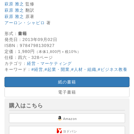
萩原 雅之
監修
萩原 雅之
翻訳
萩原 雅之
原著
アーロン・シャピロ
著
形式：
書籍
発売日：
2013年09月02日
ISBN：
9784798130927
定価：
1,980
円
（本体1,800円＋税10%）
仕様：
四六・
328
ページ
カテゴリ：
経営・マーケティング
キーワード：
#経営
,
#起業・開業
,
#人材・組織
,
#ビジネス教養
紙の書籍
電子書籍
購入はこちら
Amazon
ヨドバシ