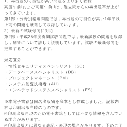
1）再出題の可能性が高い問題をより多く収録
高度午前Iおよび高度午前IIは，過去問からの再出題率が上が
ってきています。
第1部：分野別精選問題では，再出題の可能性が高い1年半以
上前の問題を厳選して収録しています。
2）最新の試験傾向に対応
第2部：平成25年度春期試験問題では，最新試験の問題を収録
し，解答について詳しく説明しています。試験の最新傾向を
把握することができます。
対応区分
・情報セキュリティスペシャリスト（SC）
・データベーススペシャリスト（DB）
・プロジェクトマネージャ（PM）
・システム監査技術者（AU）
・エンベデッドシステムスペシャリスト（ES）
※本電子書籍は同名出版物を底本とし作成しました。記載内
容は印刷出版当時のものです。
※印刷出版再現のため電子書籍としては不要な情報を含んでい
る場合があります。
※印刷出版とは異なる表記・表現の場合があります。予めご了