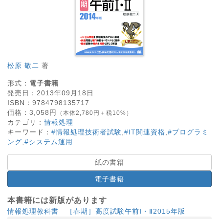
松原 敬二
著
形式：
電子書籍
発売日：
2013年09月18日
ISBN：
9784798135717
価格：
3,058
円
（本体2,780円＋税10%）
カテゴリ：
情報処理
キーワード：
#情報処理技術者試験
,
#IT関連資格
,
#プログラミ
ング
,
#システム運用
紙の書籍
電子書籍
本書籍には新版があります
情報処理教科書 ［春期］高度試験午前Ⅰ・Ⅱ2015年版