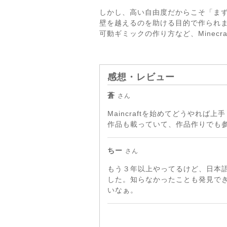
しかし、高い自由度だからこそ「ま
壁を越えるのを助ける目的で作られまし
可動ギミックの作り方など、Minec
感想・レビュー
蒼
さん
Maincraftを始めてどうや
作品も載っていて、作品作りでも
ちー
さん
もう３年以上やってるけど、日本語
した。知らなかったことも発見で
いなぁ。