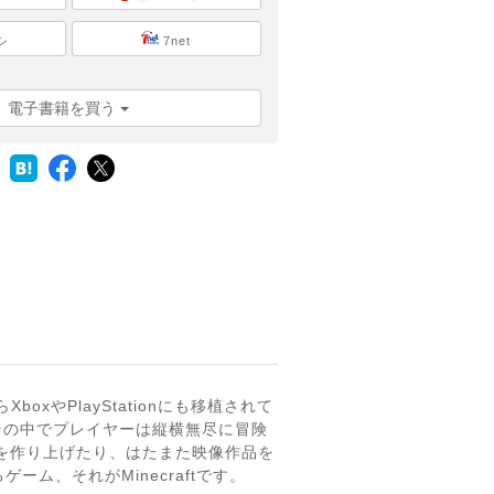
シ
7net
電子書籍を買う
oxやPlayStationにも移植されて
、その中でプレイヤーは縦横無尽に冒険
街を作り上げたり、はたまた映像作品を
、それがMinecraftです。