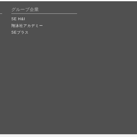
グループ企業
SE H&I
翔泳社アカデミー
SEプラス