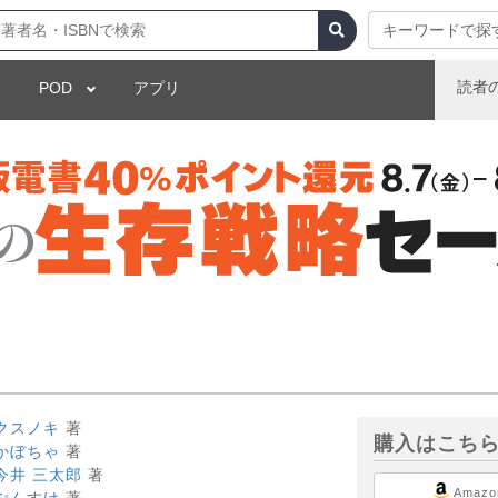
キーワードで探
読者
POD
アプリ
クスノキ
著
購入はこち
かぼちゃ
著
今井 三太郎
著
Amazo