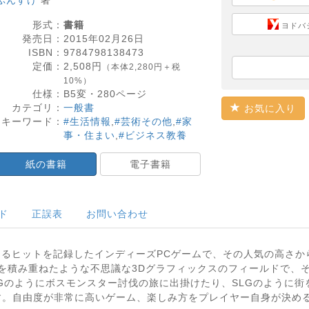
ぷんすけ
著
形式：
書籍
ヨドバ
発売日：
2015年02月26日
ISBN：
9784798138473
定価：
2,508
円
（本体2,280円＋税
10%）
仕様：
B5変・
280
ページ
カテゴリ：
一般書
お気に入り
キーワード：
#生活情報
,
#芸術その他
,
#家
事・住まい
,
#ビジネス教養
紙の書籍
電子書籍
ド
正誤表
お問い合わせ
を超えるヒットを記録したインディーズPCゲームで、その人気の高さからXb
ロックを積み重ねたような不思議な3Dグラフィックスのフィールドで
Gのようにボスモンスター討伐の旅に出掛けたり、SLGのように
自由度が非常に高いゲーム、楽しみ方をプレイヤー自身が決めるゲーム