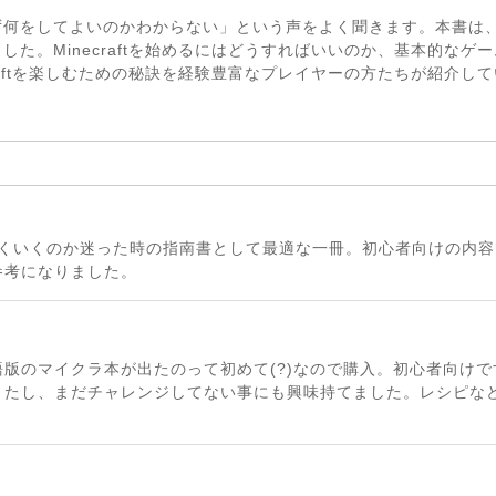
ず何をしてよいのかわからない」という声をよく聞きます。本書は
た。Minecraftを始めるにはどうすればいいのか、基本的なゲ
raftを楽しむための秘訣を経験豊富なプレイヤーの方たちが紹介し
れば上手くいくのか迷った時の指南書として最適な一冊。初心者向けの
参考になりました。
版のマイクラ本が出たのって初めて(?)なので購入。初心者向け
きたし、まだチャレンジしてない事にも興味持てました。レシピな