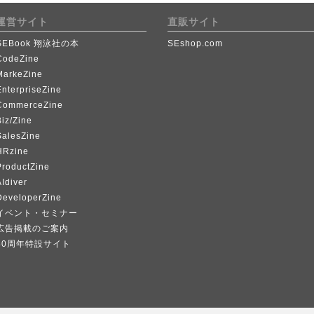
運営サイト
直販サイト
SEBook 翔泳社の本
SEshop.com
CodeZine
MarkeZine
EnterpriseZine
CommerceZine
iz/Zine
SalesZine
HRzine
ProductZine
Idiver
DeveloperZine
イベント・セミナー
広告掲載のご案内
40周年特設サイト