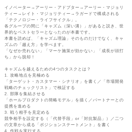
イノベーター→アーリー・アドプター→アーリー・マジョリ
ティー→レイト・マジョリティー→ラガードで構成される
「テクノロジー・ライフサイクル」。
各グループの間に「キャズム（深い溝）」があると説き、世
界的なベストセラーとなったのが本書です。
本書を読めば、「キャズム理論」そのものだけでなく、キャ
ズムの「越え方」を学べます。
「なぜか売れない」「マーケ施策が効かない」「成長が頭打
ち」から脱却！
キャズムを越えるための4つのタスクとは？
1. 攻略地点を見極める
「ターゲット・カスタマー・シナリオ」を書く／「市場開発
戦略のチェックリスト」で検証する
2. 部隊を集結させる
「ホールプロダクトの簡略モデル」を描く／パートナーとの
提携を進める
3. 戦う相手を見定める
競争相手を設定する（「代替手段」or「対抗製品」）／二つ
の文章から成る「ポジションステートメント」を書く
4. 作戦を実行する