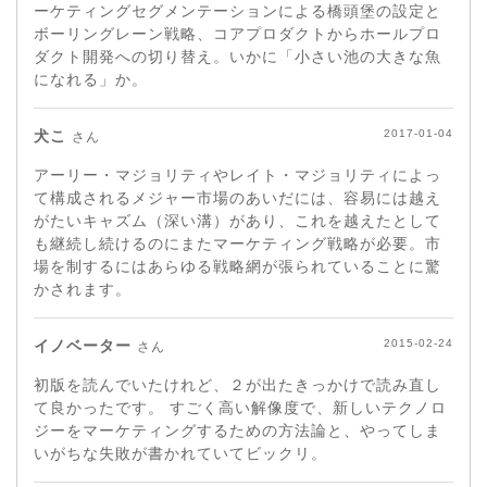
ーケティングセグメンテーションによる橋頭堡の設定と
ボーリングレーン戦略、コアプロダクトからホールプロ
ダクト開発への切り替え。いかに「小さい池の大きな魚
になれる」か。
犬こ
2017-01-04
さん
アーリー・マジョリティやレイト・マジョリティによっ
て構成されるメジャー市場のあいだには、容易には越え
がたいキャズム（深い溝）があり、これを越えたとして
も継続し続けるのにまたマーケティング戦略が必要。市
場を制するにはあらゆる戦略網が張られていることに驚
かされます。
イノベーター
2015-02-24
さん
初版を読んでいたけれど、２が出たきっかけで読み直し
て良かったです。 すごく高い解像度で、新しいテクノロ
ジーをマーケティングするための方法論と、やってしま
いがちな失敗が書かれていてビックリ。