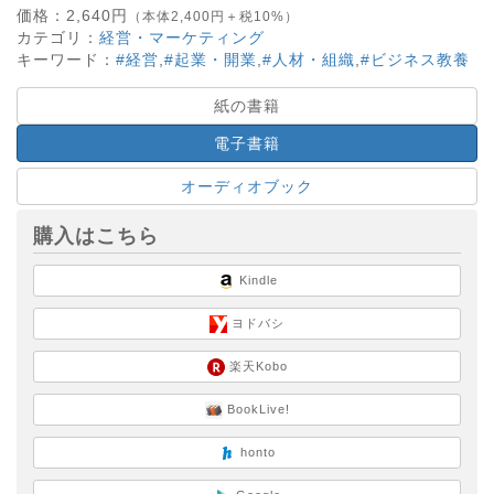
価格：
2,640
円
（本体2,400円＋税10%）
カテゴリ：
経営・マーケティング
キーワード：
#経営
,
#起業・開業
,
#人材・組織
,
#ビジネス教養
紙の書籍
電子書籍
オーディオブック
購入はこちら
Kindle
ヨドバシ
楽天Kobo
BookLive!
honto