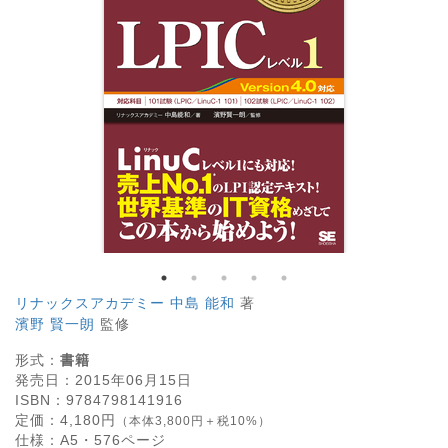
リナックスアカデミー 中島 能和
著
濱野 賢一朗
監修
形式：
書籍
発売日：
2015年06月15日
ISBN：
9784798141916
定価：
4,180
円
（本体3,800円＋税10%）
仕様：
A5・
576
ページ