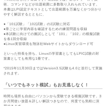
術、コマンドなどが出題範囲に多数取り入れられています。
本書はLPI認定テキストとして出題範囲を万遍なくかつ分かり
やすく解説するとともに、
●「101試験」「102試験」の2試験に対応
●章ごとに学習内容を確認するための練習問題を収録
●本試験に向けての腕試しとして「101」「102」の模擬試験
を各1回分収録
●Linux実習環境を翔泳社Webサイトからダウンロード可
といった特長を持ち、Linuxの学習書としてもLPIC試験の対
策書としても有用な1冊です。
*2015年11月30日まではVersion3.5試験も4.0と並行して実施
されます。
「いつでもネット模試」もお見逃しなく！
時間も場所も自由にパソコンから受験できる模擬試験です。3
か月間使い放題＆詳しい解説つきなので、何度でも気軽に演
習できます。