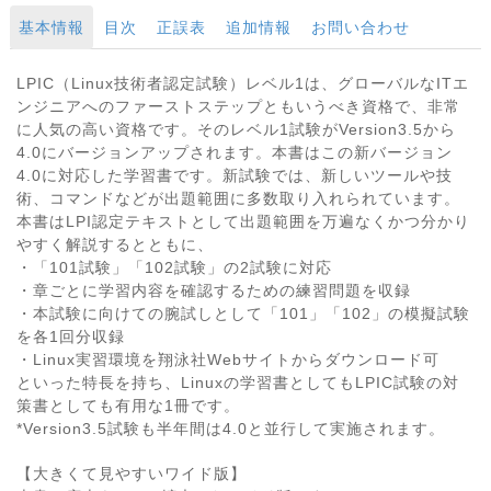
基本情報
目次
正誤表
追加情報
お問い合わせ
LPIC（Linux技術者認定試験）レベル1は、グローバルなITエ
ンジニアへのファーストステップともいうべき資格で、非常
に人気の高い資格です。そのレベル1試験がVersion3.5から
4.0にバージョンアップされます。本書はこの新バージョン
4.0に対応した学習書です。新試験では、新しいツールや技
術、コマンドなどが出題範囲に多数取り入れられています。
本書はLPI認定テキストとして出題範囲を万遍なくかつ分かり
やすく解説するとともに、
・「101試験」「102試験」の2試験に対応
・章ごとに学習内容を確認するための練習問題を収録
・本試験に向けての腕試しとして「101」「102」の模擬試験
を各1回分収録
・Linux実習環境を翔泳社Webサイトからダウンロード可
といった特長を持ち、Linuxの学習書としてもLPIC試験の対
策書としても有用な1冊です。
*Version3.5試験も半年間は4.0と並行して実施されます。
【大きくて見やすいワイド版】