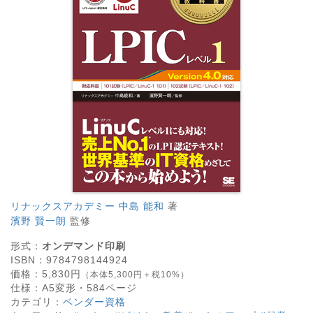
リナックスアカデミー 中島 能和
著
濱野 賢一朗
監修
形式：
オンデマンド印刷
ISBN：
9784798144924
価格：
5,830
円
（本体5,300円＋税10%）
仕様：
A5変形・
584
ページ
カテゴリ：
ベンダー資格