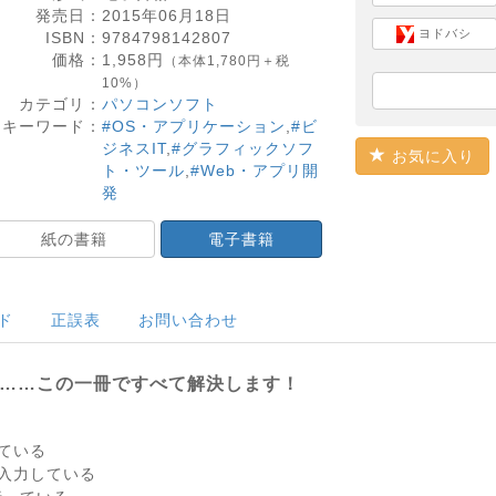
発売日：
2015年06月18日
ヨドバシ
ISBN：
9784798142807
価格：
1,958
円
（本体1,780円＋税
10%）
カテゴリ：
パソコンソフト
キーワード：
#OS・アプリケーション
,
#ビ
ジネスIT
,
#グラフィックソフ
お気に入り
ト・ツール
,
#Web・アプリ開
発
紙の書籍
電子書籍
ド
正誤表
お問い合わせ
混乱……この一冊ですべて解決します！
ている
入力している