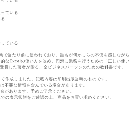
行っている
使っている
いる
る
る
除している
の企業で当たり前に使われており、誰もが何かしらの不便を感じなが
なExcelの使い方を改め、円滑に業務を行うための「正しい使い方」
初めて受賞した著者が贈る、全ビジネスパーソンのための教科書です。
して作成しました。記載内容は印刷出版当時のものです。
ては不要な情報を含んでいる場合があります。
場合があります。予めご了承ください。
末での表示状態をご確認の上、商品をお買い求めください。