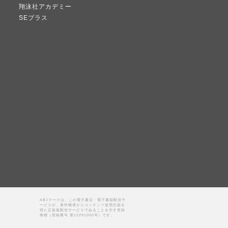
翔泳社アカデミー
SEプラス
ABJマークは、この電子書店・電子書籍配信サ
ービスが、著作権者からコンテンツ使用許諾を
得た正規版配信サービスであることを示す登録
商標（登録番号 第12291000号）です。