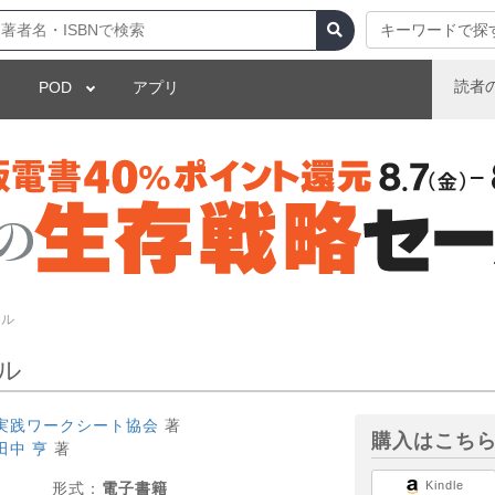
キーワードで探
読者
POD
アプリ
セル
ル
実践ワークシート協会
著
購入はこち
田中 亨
著
Kindle
形式：
電子書籍