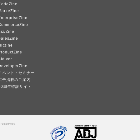
CodeZine
MarkeZine
EnterpriseZine
CommerceZine
iz/Zine
SalesZine
HRzine
ProductZine
Idiver
DeveloperZine
イベント・セミナー
広告掲載のご案内
40周年特設サイト
 reserved.