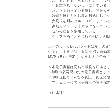
・入力も計算も印刷も同じシートで
・計算式を見えないようにしている
・たまたま知っている難しい関数を
・数値も日付も同じ表示形式にして
・参照式を別のセルにコピーしてい
・参照元のセルが非表示になってい
・セルの結合を多用している
・グラフを消すときに行や列ごと削
上記のようなExcelシートは多く
います。本書では、混乱を招く非効率的
MVP（Excel部門）を日本人で
※本電子書籍は同名出版物を底本と
※印刷出版再現のため電子書籍とし
※印刷出版とは異なる表記・表現の
※プレビューにてお手持ちの電子端
（翔泳社）