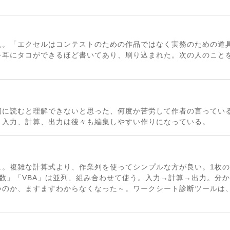
入。「エクセルはコンテストのための作品ではなく実務のための道
を耳にタコができるほど書いてあり、刷り込まれた。次の人のこと
初に読むと理解できないと思った、何度か苦労して作者の言ってい
。入力、計算、出力は後々も編集しやすい作りになっている。
…。複雑な計算式より、作業列を使ってシンプルな方が良い。1枚
「関数」「VBA」は並列、組み合わせて使う。入力→計算→出力。分
いのか、ますますわからなくなった～。ワークシート診断ツールは、