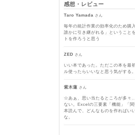
感想・レビュー
Taro Yamada
さん
毎年の統計作業の効率化のため購
誰かに引き継がれる」ということ
トを作ろうと思う
ZED
さん
いい本であった。ただこの本を最
ル使ったらいいなと思う気がする
紫木蓮
さん
☆あぁ、思い当たるところが多々
ない。Excelの三要素「機能」
本読んで、どんなものを作ればい
な。