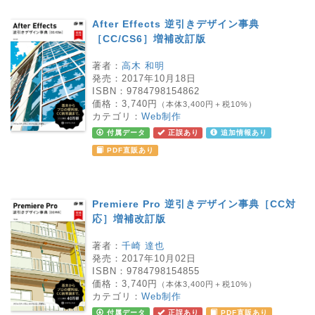
After Effects 逆引きデザイン事典
［CC/CS6］増補改訂版
著者：
高木 和明
発売：
2017年10月18日
ISBN：
9784798154862
価格：
3,740円
（本体3,400円＋税10%）
カテゴリ：
Web制作
付属データ
正誤あり
追加情報あり
PDF直販あり
Premiere Pro 逆引きデザイン事典［CC対
応］増補改訂版
著者：
千崎 達也
発売：
2017年10月02日
ISBN：
9784798154855
価格：
3,740円
（本体3,400円＋税10%）
カテゴリ：
Web制作
付属データ
正誤あり
PDF直販あり