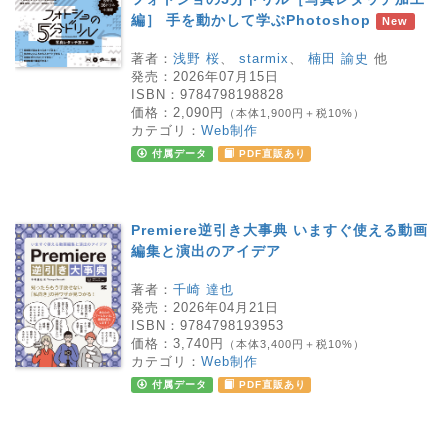
編］ 手を動かして学ぶPhotoshop
New
著者：
浅野 桜
、
starmix
、
楠田 諭史
他
発売：
2026年07月15日
ISBN：
9784798198828
価格：
2,090円
（本体1,900円＋税10%）
カテゴリ：
Web制作
付属データ
PDF直販あり
Premiere逆引き大事典 いますぐ使える動画
編集と演出のアイデア
著者：
千崎 達也
発売：
2026年04月21日
ISBN：
9784798193953
価格：
3,740円
（本体3,400円＋税10%）
カテゴリ：
Web制作
付属データ
PDF直販あり