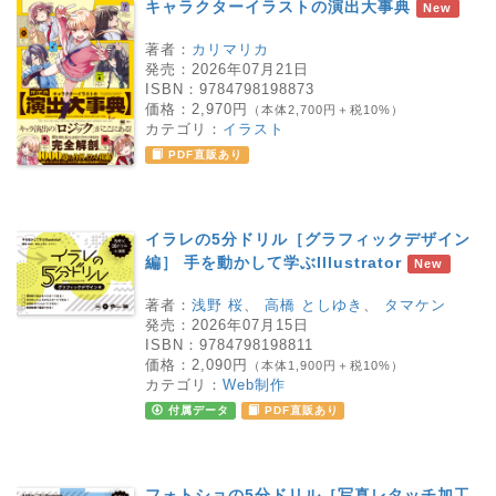
キャラクターイラストの演出大事典
New
著者：
カリマリカ
発売：
2026年07月21日
ISBN：
9784798198873
価格：
2,970円
（本体2,700円＋税10%）
カテゴリ：
イラスト
PDF直販あり
イラレの5分ドリル［グラフィックデザイン
編］ 手を動かして学ぶIllustrator
New
著者：
浅野 桜
、
高橋 としゆき
、
タマケン
発売：
2026年07月15日
ISBN：
9784798198811
価格：
2,090円
（本体1,900円＋税10%）
カテゴリ：
Web制作
付属データ
PDF直販あり
フォトショの5分ドリル［写真レタッチ加工