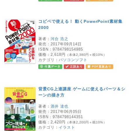
コピペで使える！ 動くPowerPoint素材集
2000
著者：
河合 浩之
発売：
2017年09月14日
ISBN：
9784798154985
価格：
2,618円
（本体2,380円＋税10%）
カテゴリ：
パソコンソフト
付属データ
正誤あり
PDF直販あり
背景CG上達講座 ゲームに使えるパーツ＆シ
ーンの描き方
著者：
酒井 達也
発売：
2017年06月05日
ISBN：
9784798144351
価格：
2,420円
（本体2,200円＋税10%）
カテゴリ：
イラスト