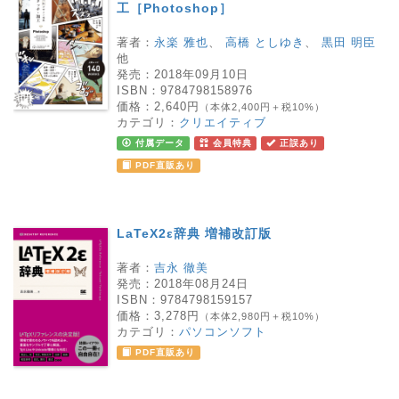
工［Photoshop］
著者：
永楽 雅也
、
高橋 としゆき
、
黒田 明臣
他
発売：
2018年09月10日
ISBN：
9784798158976
価格：
2,640円
（本体2,400円＋税10%）
カテゴリ：
クリエイティブ
付属データ
会員特典
正誤あり
PDF直販あり
LaTeX2ε辞典 増補改訂版
著者：
吉永 徹美
発売：
2018年08月24日
ISBN：
9784798159157
価格：
3,278円
（本体2,980円＋税10%）
カテゴリ：
パソコンソフト
PDF直販あり