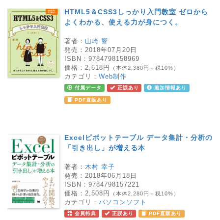
HTML5＆CSS3しっかり入門教室 ゼロから
よくわかる、使える力が身につく。
著者：
山崎 響
発売：
2018年07月20日
ISBN：
9784798158969
価格：
2,618円
（本体2,380円＋税10%）
カテゴリ：
Web制作
付属データ
正誤あり
追加情報あり
PDF直販あり
Excelピボットテーブル データ集計・分析の
「引き出し」が増える本
著者：
木村 幸子
発売：
2018年06月18日
ISBN：
9784798157221
価格：
2,508円
（本体2,280円＋税10%）
カテゴリ：
パソコンソフト
会員特典
正誤あり
PDF直販あり