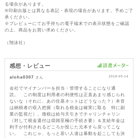
る場合があります。
※印刷出版とは異なる表記・表現の場合があります。予めご了
承ください。
※プレビューにてお手持ちの電子端末での表示状態をご確認
の上、商品をお買い求めください。
（翔泳社）
感想・レビュー
aloha0307
2016-05-14
さん
会社でマイナンバーを担当・管理することになり通
読。 この制度は利用者の利便性は正直あまり感じられ
ないな（それに、あの住基ネットはどうなった？）本音
は納税者の収入把握（取れる税金は確実に取る 特に副
業の監視だ）。徴税は給与天引きでチャリンチャリン
（対して税金還付は煩雑至極の手続き要）＆支給年金は
利子が付利されるどころか投じた元本すら戻ってこな
い。 これじゃ、もっと若い人達は暴動を起こしても決