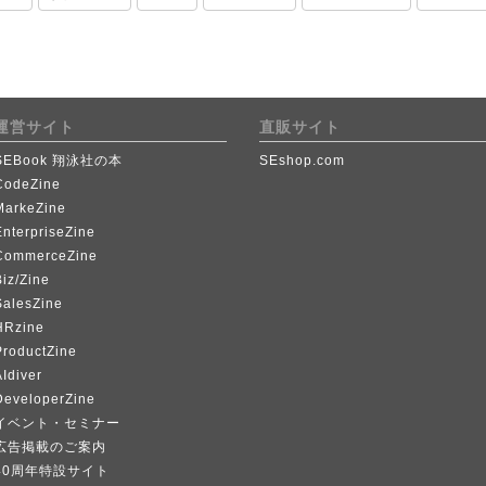
運営サイト
直販サイト
SEBook 翔泳社の本
SEshop.com
CodeZine
MarkeZine
EnterpriseZine
CommerceZine
iz/Zine
SalesZine
HRzine
ProductZine
Idiver
DeveloperZine
イベント・セミナー
広告掲載のご案内
40周年特設サイト