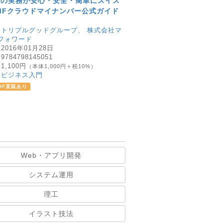
ーの実務が安心・安全・簡単にスイス
MFクラウドマイナンバー公式ガイド
：
トリプルグッドグループ
、
株式会社マ
フォワード
：
2016年01月28日
：
9784798145051
：
1,100円
（本体1,000円＋税10%）
：
ビジネス入門
DF直販あり
Web・アプリ開発
システム運用
理工
イラスト技法