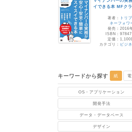
マイナンバーの実
イできる本 MFク
著者：
トリ
ネーフォワ
発売：
2016
ISBN：
97847
定価：
1,10
カテゴリ：
ビジ
キーワードから探す
紙
電
OS・アプリケーション
開発手法
データ・データベース
デザイン