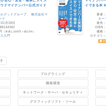
務が安心・安全・簡単にスイス
マイナンバ
ラウドマイナンバー公式ガイド
イできる本 
プルグッドグループ
、
株式会社マ
著者
ード
ネー
年01月28日
発売
98144382
ISBN
0円
価格
（本体1,000円＋税10%）
ネス入門
カテゴリ
P
子
プログラミング
開発環境
ネットワーク・サーバ・セキュリティ
グラフィックソフト・ツール