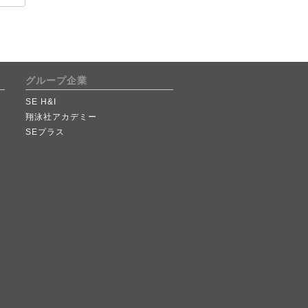
グループ企業
SE H&I
翔泳社アカデミー
SEプラス