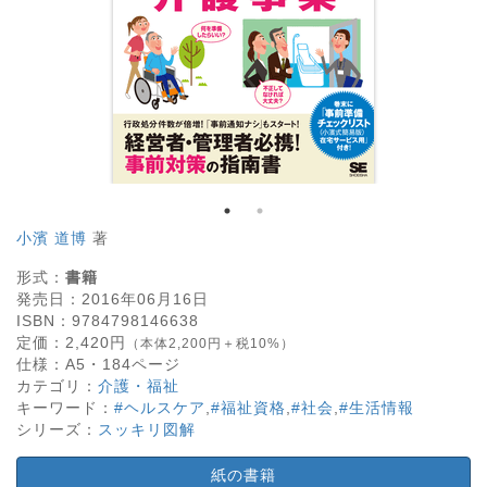
小濱 道博
著
形式：
書籍
発売日：
2016年06月16日
ISBN：
9784798146638
定価：
2,420
円
（本体2,200円＋税10%）
仕様：
A5・
184
ページ
カテゴリ：
介護・福祉
キーワード：
#ヘルスケア
,
#福祉資格
,
#社会
,
#生活情報
シリーズ：
スッキリ図解
紙の書籍