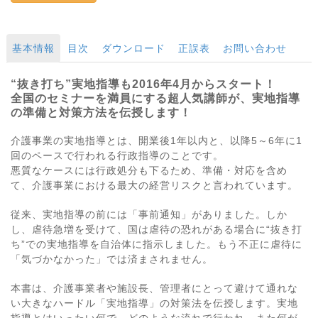
基本情報
目次
ダウンロード
正誤表
お問い合わせ
“抜き打ち”実地指導も2016年4月からスタート！
全国のセミナーを満員にする超人気講師が、実地指導
の準備と対策方法を伝授します！
介護事業の実地指導とは、開業後1年以内と、以降5～6年に1
回のペースで行われる行政指導のことです。
悪質なケースには行政処分も下るため、準備・対応を含め
て、介護事業における最大の経営リスクと言われています。
従来、実地指導の前には「事前通知」がありました。しか
し、虐待急増を受けて、国は虐待の恐れがある場合に“抜き打
ち”での実地指導を自治体に指示しました。もう不正に虐待に
「気づかなかった」では済まされません。
本書は、介護事業者や施設長、管理者にとって避けて通れな
い大きなハードル「実地指導」の対策法を伝授します。実地