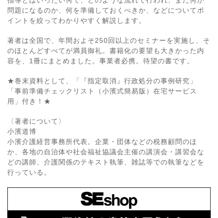
指導とはいったい何で、どのような流れで行われ、また何が
問題になるのか、何を準備しておくべきか、などについてポ
イントを絞ってわかりやすく解説します。
著者は全国で、年間およそ250回以上のセミナーを実施し、そ
のほとんどすべてが満員御礼。書籍化の要望も大きかった内
容を、1冊にまとめました。事業者必携。待望の書です。
★巻末資料として、「『指定取消』行政処分の事例研究」
「事前準備チェックリスト（小濱式簡易版）在宅サービス
用」付き！★
〈著者について〉
小濱道博
小濱介護経営事務所代表。企業・団体などの税務顧問のほ
か、各地の自治体や社会福祉協議会主催の講演会・講習会な
どの講師、介護関係のテキスト執筆、雑誌等での執筆などを
行っている。