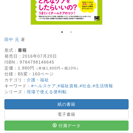
田中 元
著
形式：
書籍
発売日：
2016年07月20日
ISBN：
9784798146645
定価：
1,980
円
（本体1,800円＋税10%）
仕様：
B5変・
160
ページ
カテゴリ：
介護・福祉
キーワード：
#ヘルスケア
,
#福祉資格
,
#社会
,
#生活情報
シリーズ：
現場で使える便利帖
紙の書籍
電子書籍
付属データ