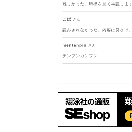
難しかった。時機を見て再読しま
こば
さん
読みきれなかった。内容は良さげ
mentanpin
さん
チンプンカンプン