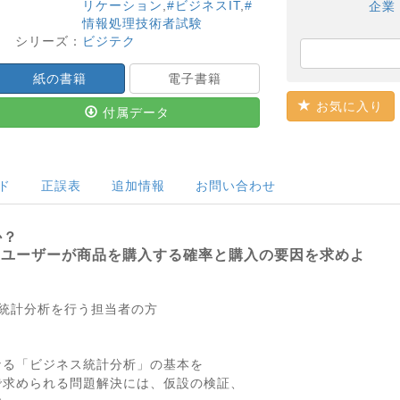
リケーション
,
#ビジネスIT
,
#
企業
情報処理技術者試験
シリーズ：
ビジテク
紙の書籍
電子書籍
お気に入り
付属データ
ド
正誤表
追加情報
お問い合わせ
か？
」のユーザーが商品を購入する確率と購入の要因を求めよ
た統計分析を行う担当者の方
なる「ビジネス統計分析」の基本を
で求められる問題解決には、仮設の検証、