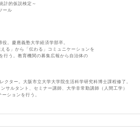
統計的仮説検定～
析ツール
締役。慶應義塾大学経済学部卒。
伝える」から「伝わる」コミュニケーションを
ンを行う。教育機関の募集広報から自治体の
ィレクター。大阪市立大学大学院生活科学研究科博士課程修了。
コンサルタント、セミナー講師、大学非常勤講師（人間工学）
テーションを行う。