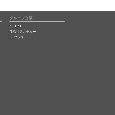
グループ企業
SE H&I
翔泳社アカデミー
SEプラス