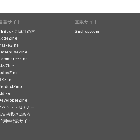
運営サイト
直販サイト
SEBook 翔泳社の本
SEshop.com
CodeZine
MarkeZine
EnterpriseZine
CommerceZine
iz/Zine
SalesZine
HRzine
ProductZine
Idiver
DeveloperZine
イベント・セミナー
広告掲載のご案内
40周年特設サイト