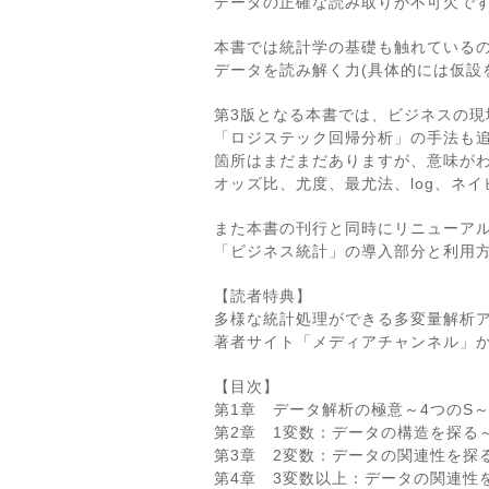
データの正確な読み取りが不可欠で
本書では統計学の基礎も触れている
データを読み解く力(具体的には仮設
第3版となる本書では、ビジネスの現
「ロジステック回帰分析」の手法も
箇所はまだまだありますが、意味がわ
オッズ比、尤度、最尤法、log、ネ
また本書の刊行と同時にリニューア
「ビジネス統計」の導入部分と利用
【読者特典】
多様な統計処理ができる多変量解析
著者サイト「メディアチャンネル」
【目次】
第1章 データ解析の極意～4つのS
第2章 1変数：データの構造を探る
第3章 2変数：データの関連性を探
第4章 3変数以上：データの関連性