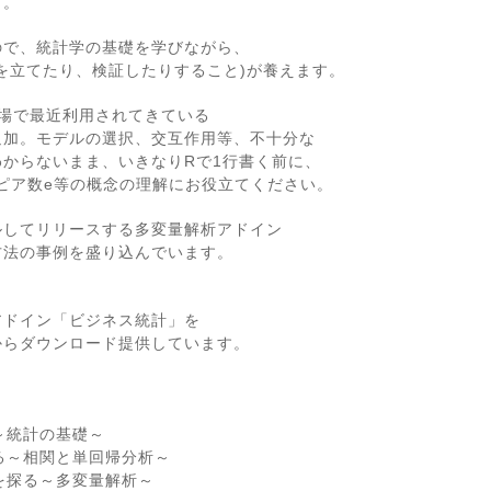
す。
ので、統計学の基礎を学びながら、
を立てたり、検証したりすること)が養えます。
場で最近利用されてきている
追加。モデルの選択、交互作用等、不十分な
からないまま、いきなりRで1行書く前に、
イピア数e等の概念の理解にお役立てください。
ルしてリリースする多変量解析アドイン
方法の事例を盛り込んでいます。
アドイン「ビジネス統計」を
からダウンロード提供しています。
～
～統計の基礎～
る～相関と単回帰分析～
を探る～多変量解析～