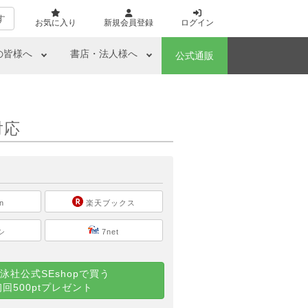
す
お気に入り
新規会員登録
ログイン
の皆様へ
書店・法人様へ
公式通販
対応
ら
n
楽天ブックス
シ
7net
泳社公式SEshopで買う
初回500ptプレゼント