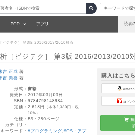
キーワードで探
読者
POD
アプリ
ジテク］ 第3版 2016/2013/2010対応
［ビジテク］ 第3版 2016/2013/2010
末吉 正成
著
購入はこち
末吉 美喜
著
形式：
書籍
Amazo
発売日：
2017年03月03日
ISBN：
9784798148984
ヨドバ
定価：
2,618
円
（本体2,380円＋税
10%）
仕様：
B5・
280
ページ
翔
カテゴリ：
キーワード：
#プログラミング
,
#OS・アプ