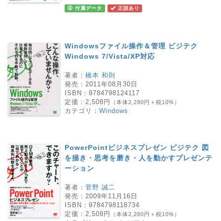
付属データ
正誤あり
Windowsファイル操作＆管理 ビジテク
Windows 7/Vista/XP対応
著者：
橋本 和則
発売：
2011年08月30日
ISBN：
9784798124117
定価：
2,508円
（本体2,280円＋税10%）
カテゴリ：
Windows
PowerPointビジネスプレゼン ビジテク 図
を描き・思考を磨き・人を動かすプレゼンテ
ーション
著者：
菅野 誠二
発売：
2009年11月16日
ISBN：
9784798118734
定価：
2,508円
（本体2,280円＋税10%）