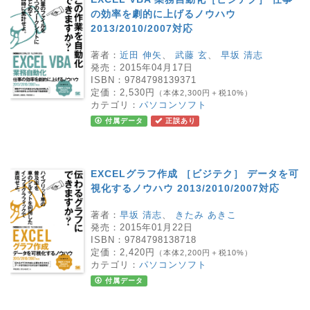
の効率を劇的に上げるノウハウ
2013/2010/2007対応
著者：
近田 伸矢
、
武藤 玄
、
早坂 清志
発売：
2015年04月17日
ISBN：
9784798139371
定価：
2,530円
（本体2,300円＋税10%）
カテゴリ：
パソコンソフト
付属データ
正誤あり
EXCELグラフ作成 ［ビジテク］ データを可
視化するノウハウ 2013/2010/2007対応
著者：
早坂 清志
、
きたみ あきこ
発売：
2015年01月22日
ISBN：
9784798138718
定価：
2,420円
（本体2,200円＋税10%）
カテゴリ：
パソコンソフト
付属データ