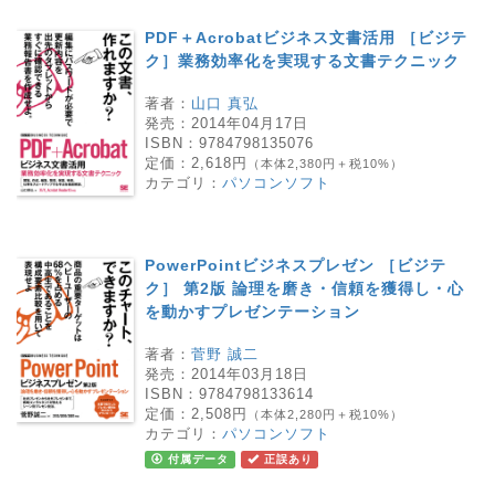
PDF＋Acrobatビジネス文書活用 ［ビジテ
ク］業務効率化を実現する文書テクニック
著者：
山口 真弘
発売：
2014年04月17日
ISBN：
9784798135076
定価：
2,618円
（本体2,380円＋税10%）
カテゴリ：
パソコンソフト
PowerPointビジネスプレゼン ［ビジテ
ク］ 第2版 論理を磨き・信頼を獲得し・心
を動かすプレゼンテーション
著者：
菅野 誠二
発売：
2014年03月18日
ISBN：
9784798133614
定価：
2,508円
（本体2,280円＋税10%）
カテゴリ：
パソコンソフト
付属データ
正誤あり