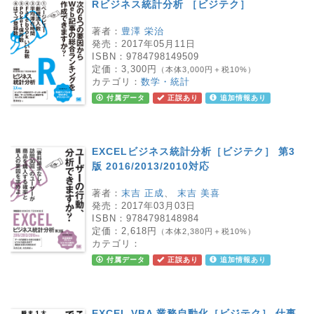
Rビジネス統計分析 ［ビジテク］
著者：
豊澤 栄治
発売：
2017年05月11日
ISBN：
9784798149509
定価：
3,300円
（本体3,000円＋税10%）
カテゴリ：
数学・統計
付属データ
正誤あり
追加情報あり
EXCELビジネス統計分析［ビジテク］ 第3
版 2016/2013/2010対応
著者：
末吉 正成
、
末吉 美喜
発売：
2017年03月03日
ISBN：
9784798148984
定価：
2,618円
（本体2,380円＋税10%）
カテゴリ：
付属データ
正誤あり
追加情報あり
EXCEL VBA 業務自動化［ビジテク］ 仕事