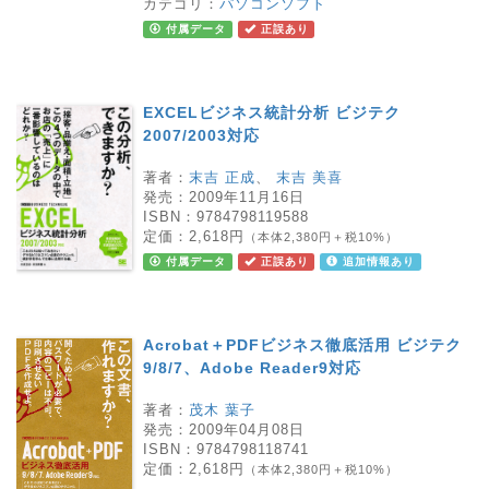
カテゴリ：
パソコンソフト
付属データ
正誤あり
EXCELビジネス統計分析 ビジテク
2007/2003対応
著者：
末吉 正成
、
末吉 美喜
発売：
2009年11月16日
ISBN：
9784798119588
定価：
2,618円
（本体2,380円＋税10%）
付属データ
正誤あり
追加情報あり
Acrobat＋PDFビジネス徹底活用 ビジテク
9/8/7、Adobe Reader9対応
著者：
茂木 葉子
発売：
2009年04月08日
ISBN：
9784798118741
定価：
2,618円
（本体2,380円＋税10%）