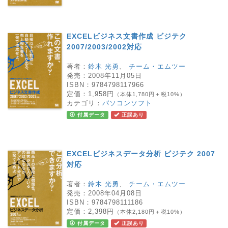
EXCELビジネス文書作成 ビジテク
2007/2003/2002対応
著者：
鈴木 光勇
、
チーム・エムツー
発売：
2008年11月05日
ISBN：
9784798117966
定価：
1,958円
（本体1,780円＋税10%）
カテゴリ：
パソコンソフト
付属データ
正誤あり
EXCELビジネスデータ分析 ビジテク 2007
対応
著者：
鈴木 光勇
、
チーム・エムツー
発売：
2008年04月08日
ISBN：
9784798111186
定価：
2,398円
（本体2,180円＋税10%）
付属データ
正誤あり