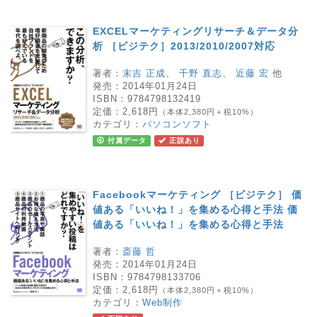
EXCELマーケティングリサーチ＆データ分
析 ［ビジテク］2013/2010/2007対応
著者：
末吉 正成
、
千野 直志
、
近藤 宏
他
発売：
2014年01月24日
ISBN：
9784798132419
定価：
2,618円
（本体2,380円＋税10%）
カテゴリ：
パソコンソフト
付属データ
正誤あり
Facebookマーケティング ［ビジテク］ 価
値ある「いいね！」を集める心得と手法 価
値ある「いいね！」を集める心得と手法
著者：
斎藤 哲
発売：
2014年01月24日
ISBN：
9784798133706
定価：
2,618円
（本体2,380円＋税10%）
カテゴリ：
Web制作