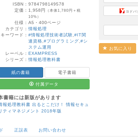
ISBN：
9784798149578
定価：
1,958
円
（本体1,780円＋税
ヨドバ
10%）
仕様：
A5・
400
ページ
カテゴリ：
情報処理
キーワード：
#情報処理技術者試験
,
#IT関
連資格
,
#プログラミング
,
#シ
ステム運用
お気に入り
レーベル：
EXAMPRESS
シリーズ：
情報処理教科書
紙の書籍
電子書籍
付属データ
本書籍には新版があります
情報処理教科書 出るとこだけ！ 情報セキュ
リティマネジメント 2018年版
ド
正誤表
お問い合わせ