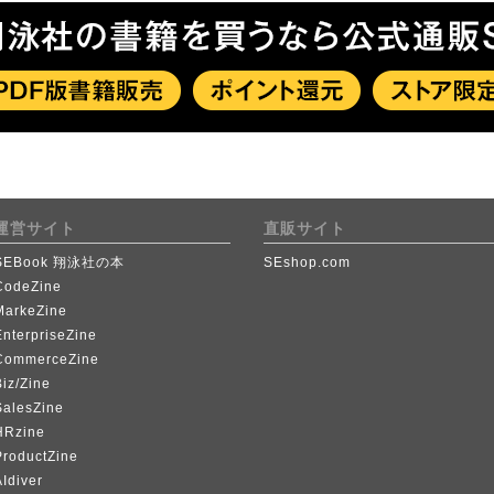
運営サイト
直販サイト
SEBook 翔泳社の本
SEshop.com
CodeZine
MarkeZine
EnterpriseZine
CommerceZine
iz/Zine
SalesZine
HRzine
ProductZine
Idiver