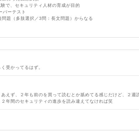
試験で、セキュリティ人材の育成が目的
ーパーテスト
後問題（多肢選択／3問：長文問題）からなる
らく受かってるはず。
りあえず、２年も前のを買って読むとか舐めてる感じだけど、２週
。２年間のセキュリティの進歩を読み違えてなければ笑