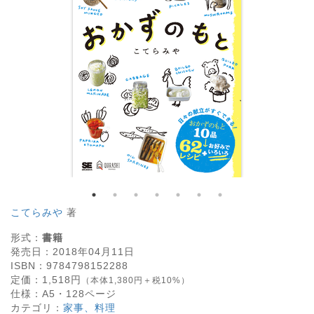
こてらみや
著
形式：
書籍
発売日：
2018年04月11日
ISBN：
9784798152288
定価：
1,518
円
（本体1,380円＋税10%）
仕様：
A5・
128
ページ
カテゴリ：
家事、料理