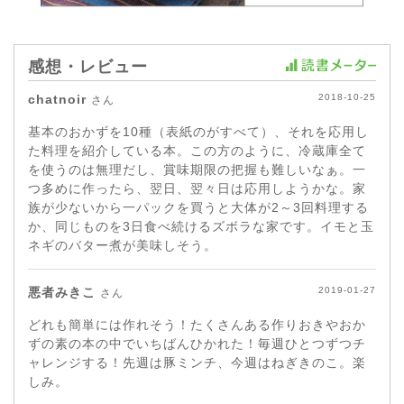
感想・レビュー
chatnoir
2018-10-25
さん
基本のおかずを10種（表紙のがすべて）、それを応用し
た料理を紹介している本。この方のように、冷蔵庫全て
を使うのは無理だし、賞味期限の把握も難しいなぁ。一
つ多めに作ったら、翌日、翌々日は応用しようかな。家
族が少ないから一パックを買うと大体が2～3回料理する
か、同じものを3日食べ続けるズボラな家です。イモと玉
ネギのバター煮が美味しそう。
悪者みきこ
2019-01-27
さん
どれも簡単には作れそう！たくさんある作りおきやおか
ずの素の本の中でいちばんひかれた！毎週ひとつずつチ
ャレンジする！先週は豚ミンチ、今週はねぎきのこ。楽
しみ。