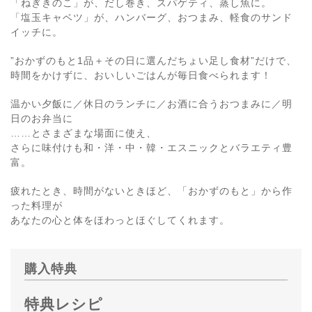
「ねぎきのこ」が、だし巻き、スパゲティ、蒸し魚に。
「塩玉キャベツ」が、ハンバーグ、おつまみ、軽食のサンド
イッチに。
”おかずのもと1品＋その日に選んだちょい足し食材”だけで、
時間をかけずに、おいしいごはんが毎日食べられます！
温かい夕飯に／休日のランチに／お酒に合うおつまみに／明
日のお弁当に
……とさまざまな場面に使え、
さらに味付けも和・洋・中・韓・エスニックとバラエティ豊
富。
疲れたとき、時間がないときほど、「おかずのもと」から作
った料理が
あなたの心と体をほわっとほぐしてくれます。
購入特典
特典レシピ