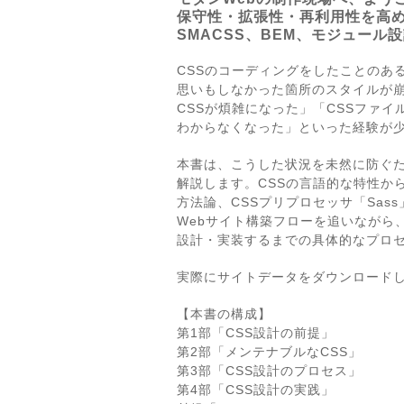
保守性・拡張性・再利用性を高
SMACSS、BEM、モジュール設計、
CSSのコーディングをしたことのあ
思いもしなかった箇所のスタイルが
CSSが煩雑になった」「CSSファ
わからなくなった」といった経験が
本書は、こうした状況を未然に防ぐ
解説します。CSSの言語的な特性から
方法論、CSSプリプロセッサ「Sas
Webサイト構築フローを追いながら
設計・実装するまでの具体的なプロ
実際にサイトデータをダウンロード
【本書の構成】
第1部「CSS設計の前提」
第2部「メンテナブルなCSS」
第3部「CSS設計のプロセス」
第4部「CSS設計の実践」