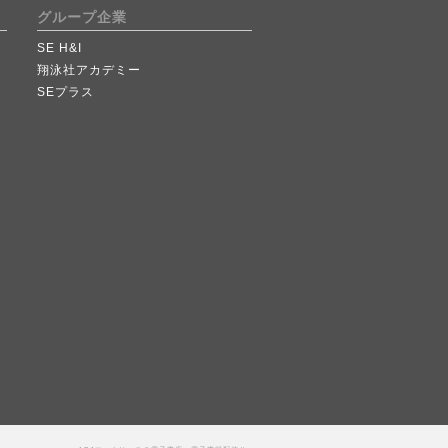
グループ企業
SE H&I
翔泳社アカデミー
SEプラス