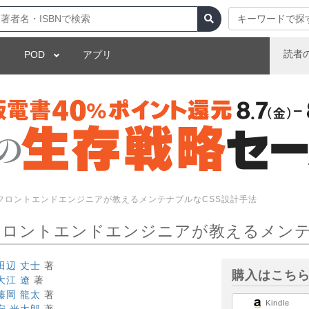
キーワードで探
読者
POD
アプリ
 フロントエンドエンジニアが教えるメンテナブルなCSS設計手法
 フロントエンドエンジニアが教えるメンテ
田辺 丈士
著
購入はこち
大江 遼
著
藤岡 龍太
著
Kindle