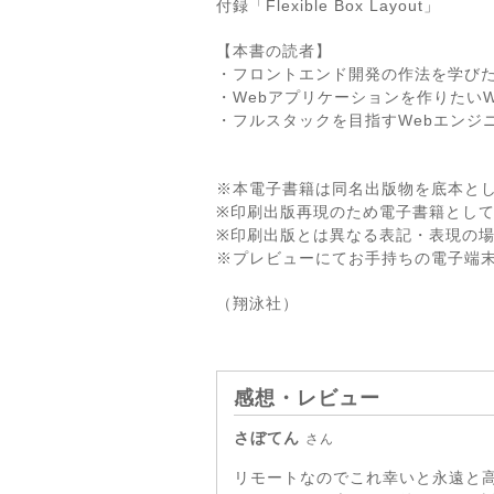
付録「Flexible Box Layout」
【本書の読者】
・フロントエンド開発の作法を学びた
・Webアプリケーションを作りたいW
・フルスタックを目指すWebエンジ
※本電子書籍は同名出版物を底本と
※印刷出版再現のため電子書籍とし
※印刷出版とは異なる表記・表現の
※プレビューにてお手持ちの電子端
（翔泳社）
感想・レビュー
さぼてん
さん
リモートなのでこれ幸いと永遠と