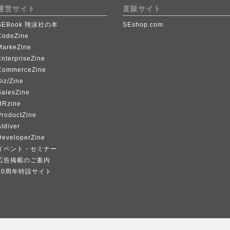
運営サイト
直販サイト
SEBook 翔泳社の本
SEshop.com
CodeZine
MarkeZine
EnterpriseZine
CommerceZine
iz/Zine
SalesZine
HRzine
ProductZine
Idiver
DeveloperZine
イベント・セミナー
広告掲載のご案内
40周年特設サイト