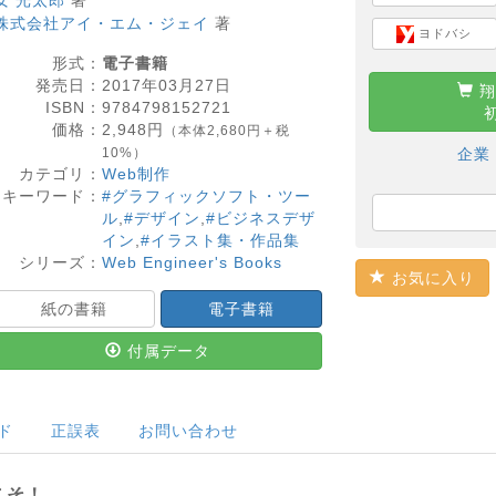
安 光太郎
著
株式会社アイ・エム・ジェイ
著
ヨドバシ
形式：
電子書籍
発売日：
2017年03月27日
翔
ISBN：
9784798152721
価格：
2,948
円
（本体2,680円＋税
10%）
企業
カテゴリ：
Web制作
キーワード：
#グラフィックソフト・ツー
ル
,
#デザイン
,
#ビジネスデザ
イン
,
#イラスト集・作品集
シリーズ：
Web Engineer's Books
お気に入り
紙の書籍
電子書籍
付属データ
ド
正誤表
お問い合わせ
こそ！