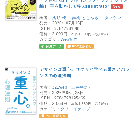
編］ 手を動かして学ぶIllustrator
New
著者：
浅野 桜
、
高橋 としゆき
、
タマケン
発売：
2026年07月15日
ISBN：
9784798198811
価格：
2,090円
（本体1,900円＋税10%）
カテゴリ：
Web制作
付属データ
PDF直販あり
デザインは重心。サクッと学べる重さとバラ
ンスの心理法則
著者：
321web（三井将之）
発売：
2026年05月25日
ISBN：
9784798195469
価格：
2,068円
（本体1,880円＋税10%）
カテゴリ：
クリエイティブ
PDF直販あり