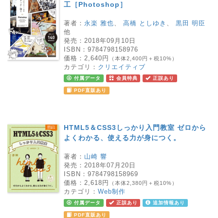
工［Photoshop］
著者：
永楽 雅也
、
高橋 としゆき
、
黒田 明臣
他
発売：
2018年09月10日
ISBN：
9784798158976
価格：
2,640円
（本体2,400円＋税10%）
カテゴリ：
クリエイティブ
付属データ
会員特典
正誤あり
PDF直販あり
HTML5＆CSS3しっかり入門教室 ゼロから
よくわかる、使える力が身につく。
著者：
山崎 響
発売：
2018年07月20日
ISBN：
9784798158969
価格：
2,618円
（本体2,380円＋税10%）
カテゴリ：
Web制作
付属データ
正誤あり
追加情報あり
PDF直販あり