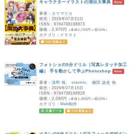
キャラクターイラストの演出大事典
New
著者：
カリマリカ
発売：
2026年07月21日
ISBN：
9784798198873
価格：
2,970円
（本体2,700円＋税10%）
カテゴリ：
イラスト
PDF直販あり
フォトショの5分ドリル［写真レタッチ加工
編］ 手を動かして学ぶPhotoshop
New
著者：
浅野 桜
、
starmix
、
楠田 諭史
他
発売：
2026年07月15日
ISBN：
9784798198828
価格：
2,090円
（本体1,900円＋税10%）
カテゴリ：
Web制作
付属データ
PDF直販あり
イラレの5分ドリル［グラフィックデザイン