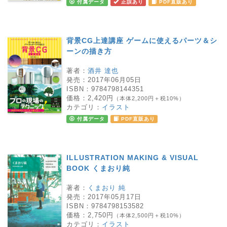
付属データ
正誤あり
PDF直販あり
背景CG上達講座 ゲームに使えるパーツ＆シ
ーンの描き方
著者：
酒井 達也
発売：
2017年06月05日
ISBN：
9784798144351
価格：
2,420円
（本体2,200円＋税10%）
カテゴリ：
イラスト
付属データ
PDF直販あり
ILLUSTRATION MAKING & VISUAL
BOOK くまおり純
著者：
くまおり 純
発売：
2017年05月17日
ISBN：
9784798153582
価格：
2,750円
（本体2,500円＋税10%）
カテゴリ：
イラスト