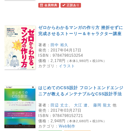
会員特典
正誤あり
ゼロからわかるマンガの作り方 挫折せずに
完成させるストーリー＆キャラクター講座
著者：
田中 裕久
発売：
2017年04月17日
ISBN：
9784798153254
価格：
2,178円
（本体1,980円＋税10%）
カテゴリ：
イラスト
はじめてのCSS設計 フロントエンドエンジ
ニアが教えるメンテナブルなCSS設計手法
著者：
田辺 丈士
、
大江 遼
、
藤岡 龍太
他
発売：
2017年03月27日
ISBN：
9784798152721
価格：
2,948円
（本体2,680円＋税10%）
カテゴリ：
Web制作