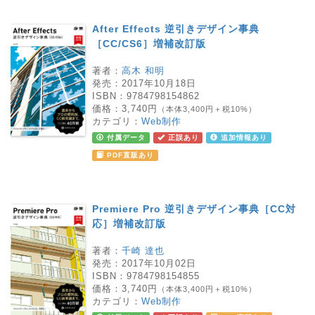
After Effects 逆引きデザイン事典
［CC/CS6］増補改訂版
著者：
高木 和明
発売：
2017年10月18日
ISBN：
9784798154862
価格：
3,740円
（本体3,400円＋税10%）
カテゴリ：
Web制作
付属データ
正誤あり
追加情報あり
PDF直販あり
Premiere Pro 逆引きデザイン事典［CC対
応］増補改訂版
著者：
千崎 達也
発売：
2017年10月02日
ISBN：
9784798154855
価格：
3,740円
（本体3,400円＋税10%）
カテゴリ：
Web制作