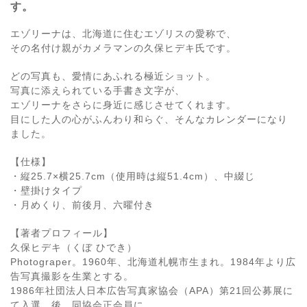
す。
エゾリーナは、北海道に住むエゾリスの愛称で、
その名付け親がカメラマンの久保ヒデキ氏です。
どの写真も、愛情にあふれる極近ショット。
写真に添えられている手書き文字が、
エゾリーナをさらに身近に感じさせてくれます。
目にした人の心がふんわり和らぐ、そんなカレンダーになり
ました。
【仕様】
・縦25.7×横25.7cm（使用時は縦51.4cm）、中綴じ
・壁掛けタイプ
・月めくり、前後月、六曜付き
【著者プロフィール】
久保ヒデキ（くぼ ひでき）
Photograper。1960年、北海道札幌市生まれ。1984年より広
告写真撮影を生業とする。
1986年社団法人日本広告写真家協会（APA）第21回公募展に
て入選。後、同協会正会員に。