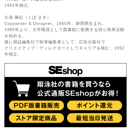
1991年独立。
久保 麻紀（くぼ まき）
Copywriter & Designer。1965年、静岡県生まれ。
1985年より、大学職員として図書館に勤務する傍ら執筆活動
を始める。
後に雑誌編集社で執筆編集者として、広告出版社で
クリエイティブ・ディレクターとしてキャリアを積む。1992
年独立。