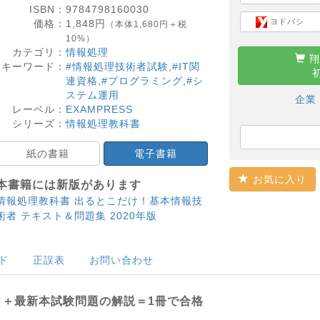
ISBN：
9784798160030
ヨドバシ
価格：
1,848
円
（本体1,680円＋税
10%）
カテゴリ：
情報処理
翔
キーワード：
#情報処理技術者試験
,
#IT関
連資格
,
#プログラミング
,
#シ
ステム運用
企業
レーベル：
EXAMPRESS
シリーズ：
情報処理教科書
紙の書籍
電子書籍
お気に入り
本書籍には新版があります
情報処理教科書 出るとこだけ！基本情報技
術者 テキスト＆問題集 2020年版
ド
正誤表
お問い合わせ
＋最新本試験問題の解説＝1冊で合格