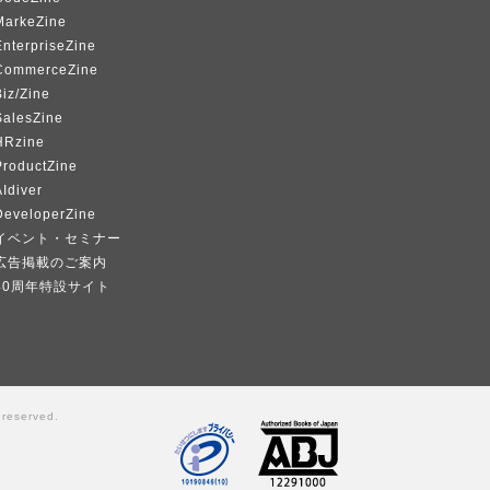
MarkeZine
EnterpriseZine
CommerceZine
iz/Zine
SalesZine
HRzine
ProductZine
Idiver
DeveloperZine
イベント・セミナー
広告掲載のご案内
40周年特設サイト
 reserved.