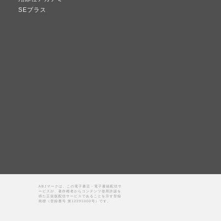
SEプラス
ABJマークは、この電子書店・電子書籍配信サ
ービスが、著作権者からコンテンツ使用許諾を
得た正規版配信サービスであることを示す登録
商標（登録番号 第12291000号）です。