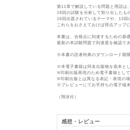
第11章で解説している問題と用語は
18回の試験を分析して割り出したも
16回出題されているテーマや、13
これらをおさえておけば得点アップ
本書は、合格点に到達するための基
最新の本試験問題で到達度を確認で
※本書の読者特典のダウンロード期限は
※本電子書籍は同名出版物を底本と
※印刷出版再現のため電子書籍とし
※印刷出版とは異なる表記・表現の
※プレビューにてお手持ちの電子端
（翔泳社）
感想・レビュー