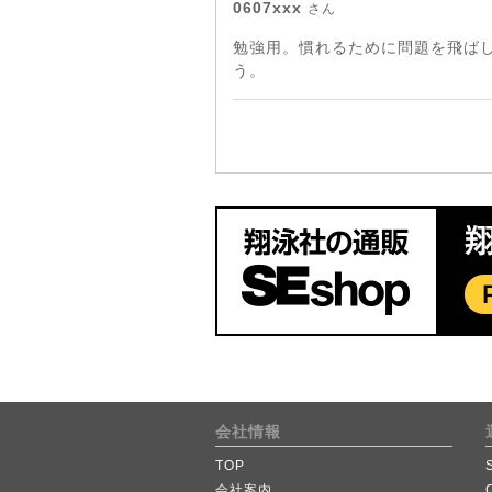
0607xxx
さん
勉強用。慣れるために問題を飛ば
う。
会社情報
TOP
会社案内