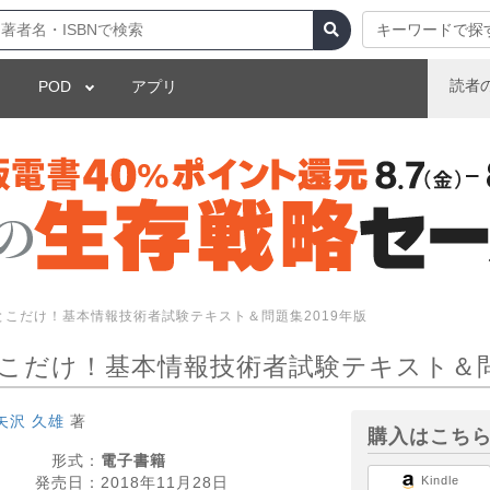
キーワードで探
読者
POD
アプリ
とこだけ！基本情報技術者試験テキスト＆問題集2019年版
こだけ！基本情報技術者試験テキスト＆問
矢沢 久雄
著
購入はこち
形式：
電子書籍
発売日：
2018年11月28日
Kindle