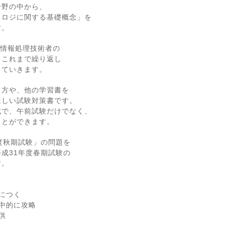
分野の中から、
ノロジに関する基礎概念」を
す。
本情報処理技術者の
、これまで繰り返し
していきます。
る方や、他の学習書を
ほしい試験対策書です。
成で、午前試験だけでなく、
ことができます。
度秋期試験」の問題を
成31年度春期試験の
す。
につく
中的に攻略
供