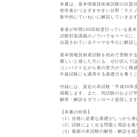
本書は、基本情報技術者試験の出題
初学者がつまずきやすい分野「テク
集中的にていねいに解説していきま
著者が年間100回程度行っている基
試験対策講義のノウハウをベースに
出題されているテーマを中心に解説
基本情報技術者試験を初めて受験す
難しいと感じた方にも、ぜひ読んで
コンパクトながら真の実力がつく構
午後試験にも通用する基礎力を養う
付録には、直近の本試験「平成30年
掲載します。また、同試験のおよび平
解答・解説をダウンロード提供しま
【本書の特長】
（1）合格に必要な基礎がしっかり身
（2）試験によく出る問題と用語を集
（3）最新の本試験の解答・解説を提