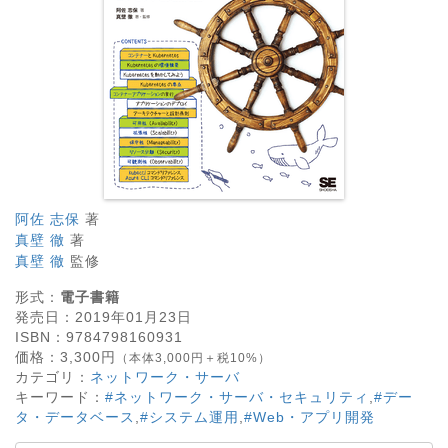
阿佐 志保
著
真壁 徹
著
真壁 徹
監修
形式：
電子書籍
発売日：
2019年01月23日
ISBN：
9784798160931
価格：
3,300
円
（本体3,000円＋税10%）
カテゴリ：
ネットワーク・サーバ
キーワード：
#ネットワーク・サーバ・セキュリティ
,
#デー
タ・データベース
,
#システム運用
,
#Web・アプリ開発