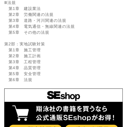
Ⅲ法規
第1章 建設業法
第2章 労働関連の法規
第3章 道路・河川関連の法規
第4章 電気通信・無線関連の法規
第5章 その他の法規
第2部：実地試験対策
第1章 施工管理
第2章 施工計画
第3章 工程管理
第4章 品質管理
第5章 安全管理
第6章 法規