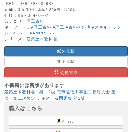
ISBN：
9784798162638
定価：
3,520
円
（本体3,200円＋税10%）
仕様：
B5・
364
ページ
カテゴリ：
理工資格
キーワード：
#理工資格
,
#理工
,
#資格その他
,
#スキルアップ
レーベル：
EXAMPRESS
シリーズ：
建築土木教科書
紙の書籍
電子書籍
会員特典
本書籍には新版があります
建築土木教科書 1級・2級 電気通信工事施工管理技士 第一
次・第二次検定 テキスト＆問題集 第2版
購入はこちら
Amazon