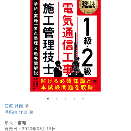
石原 鉄郎
著
毛馬内 洋典
著
形式：
書籍
発売日：
2020年03月13日